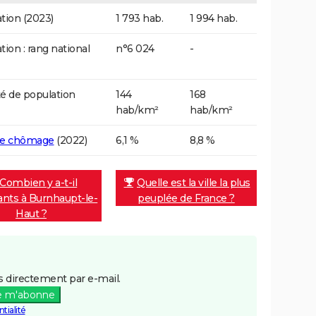
tion (2023)
1 793 hab.
1 994 hab.
tion : rang national
n°6 024
-
é de population
144
168
hab/km²
hab/km²
de chômage
(2022)
6,1 %
8,8 %
Combien y a-t-il
Quelle est la ville la plus
ants à Burnhaupt-le-
peuplée de France ?
Haut ?
 directement par e-mail.
e m'abonne
tialité