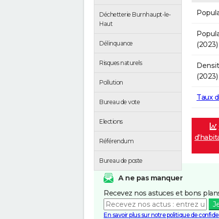
Popula
Déchetterie Burnhaupt-le-
Haut
Popula
Délinquance
(2023)
Risques naturels
Densit
(2023)
Pollution
Taux 
Bureau de vote
Elections
d'habit
Référendum
Bureau de poste
A ne pas manquer
Recevez nos astuces et bons plans
J
En savoir plus sur notre politique de confiden