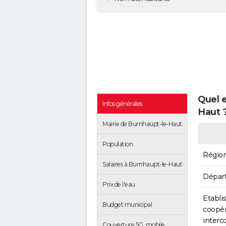
Quel e
Infos générales
Haut 
Mairie de Burnhaupt-le-Haut
Population
Régio
Salaires à Burnhaupt-le-Haut
Dépar
Prix de l'eau
Etabli
Budget municipal
coopér
inter
Couverture 5G, mobile