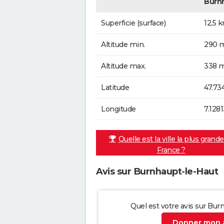
Burn
Superficie (surface)
12,5 
Altitude min.
290 m
Altitude max.
338 m
Latitude
47.73
Longitude
7.128
Quelle est la ville la plus grand
France ?
Avis sur Burnhaupt-le-Haut
Quel est votre avis sur Bur
Donner mon a