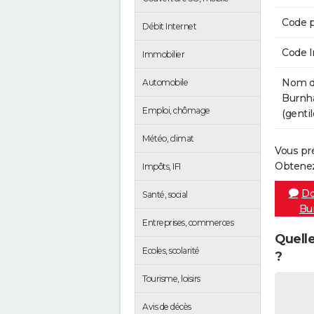
Code p
Débit Internet
Code 
Immobilier
Nom de
Automobile
Burnh
Emploi, chômage
(gentil
Météo, climat
Vous pr
Obtenez
Impôts, IFI
Do
Santé, social
Bu
Entreprises, commerces
Quelle
Ecoles, scolarité
?
Tourisme, loisirs
Avis de décès