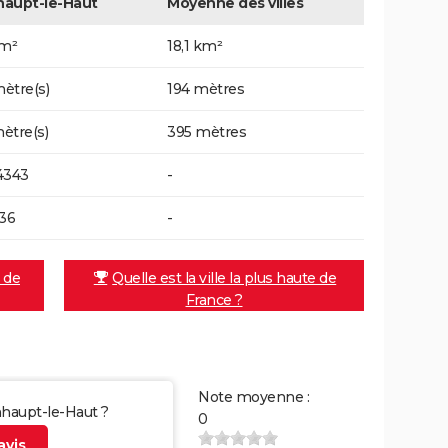
haupt-le-Haut
Moyenne des villes
km²
18,1 km²
ètre(s)
194 mètres
ètre(s)
395 mètres
4343
-
136
-
e de
Quelle est la ville la plus haute de
France ?
Note moyenne :
nhaupt-le-Haut ?
0
vis