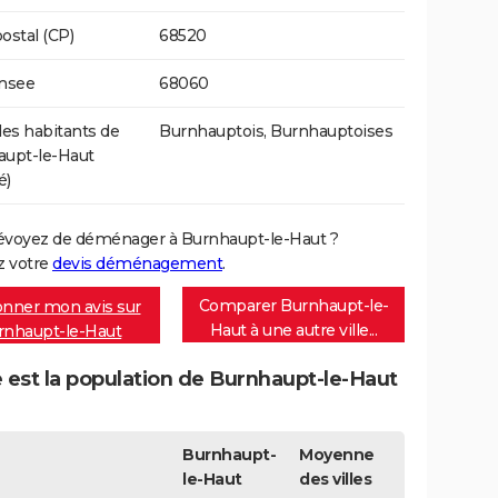
ostal (CP)
68520
Insee
68060
s habitants de
Burnhauptois, Burnhauptoises
aupt-le-Haut
é)
évoyez de déménager à Burnhaupt-le-Haut ?
 votre
devis déménagement
.
Comparer Burnhaupt-le-
nner mon avis sur
Haut à une autre ville...
rnhaupt-le-Haut
 est la population de Burnhaupt-le-Haut
Burnhaupt-
Moyenne
le-Haut
des villes