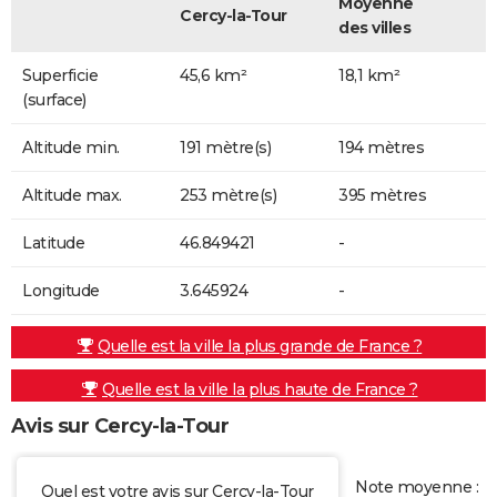
Moyenne
Cercy-la-Tour
des villes
Superficie
45,6 km²
18,1 km²
(surface)
Altitude min.
191 mètre(s)
194 mètres
Altitude max.
253 mètre(s)
395 mètres
Latitude
46.849421
-
Longitude
3.645924
-
Quelle est la ville la plus grande de France ?
Quelle est la ville la plus haute de France ?
Avis sur Cercy-la-Tour
Note moyenne :
Quel est votre avis sur Cercy-la-Tour