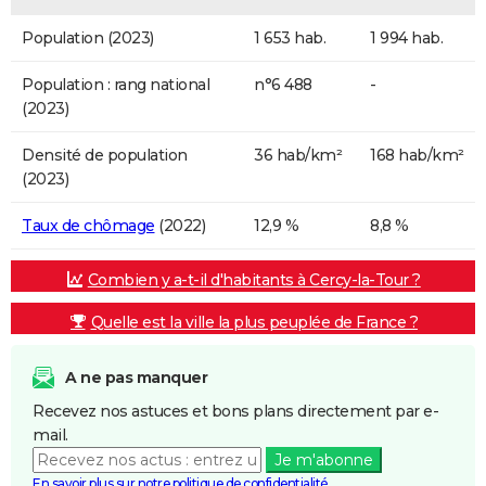
Population (2023)
1 653 hab.
1 994 hab.
Population : rang national
n°6 488
-
(2023)
Densité de population
36 hab/km²
168 hab/km²
(2023)
Taux de chômage
(2022)
12,9 %
8,8 %
Combien y a-t-il d'habitants à Cercy-la-Tour ?
Quelle est la ville la plus peuplée de France ?
A ne pas manquer
Recevez nos astuces et bons plans directement par e-
mail.
Je m'abonne
En savoir plus sur notre politique de confidentialité