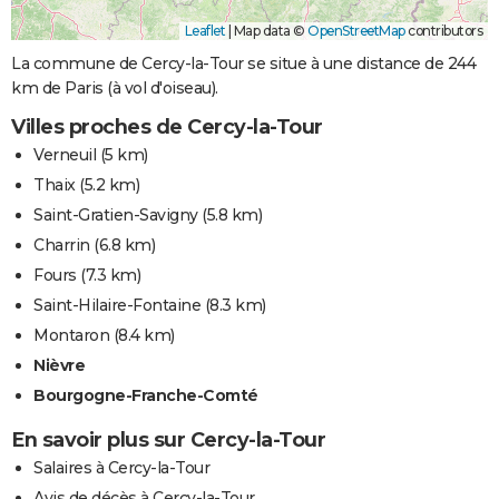
Leaflet
|
Map data ©
OpenStreetMap
contributors
La commune de Cercy-la-Tour se situe à une distance de 244
km de Paris (à vol d'oiseau).
Villes proches de Cercy-la-Tour
Verneuil
(5 km)
Thaix
(5.2 km)
Saint-Gratien-Savigny
(5.8 km)
Charrin
(6.8 km)
Fours
(7.3 km)
Saint-Hilaire-Fontaine
(8.3 km)
Montaron
(8.4 km)
Nièvre
Bourgogne-Franche-Comté
En savoir plus sur Cercy-la-Tour
Salaires à Cercy-la-Tour
Avis de décès à Cercy-la-Tour