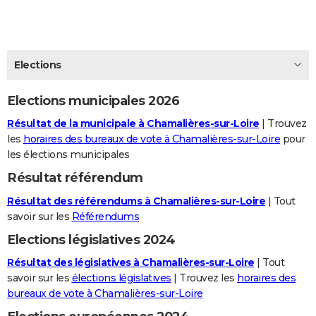
City break
Voyage de noces
Climat
Destinations
Voyage nature
Forum
+
PHOTO
GUIDES D'ACHAT
Elections
BONS PLANS
Elections municipales 2026
CARTE DE VOEUX
Résultat de la municipale à Chamalières-sur-Loire
| Trouvez
Carte Bonne année
Carte Pâques
Carte de Noël
Carte Saint-Valentin
Carte d'anniversaire
DICTIONNAIRE
les
horaires des bureaux de vote à Chamalières-sur-Loire
pour
les élections municipales
Biographies
Expressions
Dictionnaire
Citations
Proverbes
PROGRAMME TV
Résultat référendum
COPAINS D'AVANT
Résultat des référendums à Chamalières-sur-Loire
| Tout
Se connecter
Collèges
Universités
Service militaire
S'inscrire
Lycées
Primaires
Entreprises
Avis de recherche
savoir sur les
Référendums
AVIS DE DÉCÈS
Elections législatives 2024
FORUM
Résultat des législatives à Chamalières-sur-Loire
| Tout
Lifestyle
Sport
Television
Cinema
Bricolage
Culture
Auto
Voyage
savoir sur les
élections législatives
| Trouvez les
horaires des
bureaux de vote à Chamalières-sur-Loire