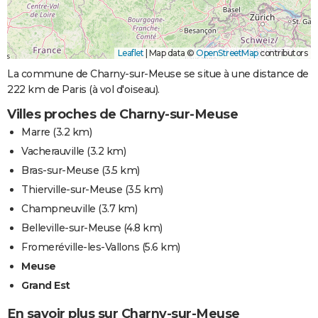
Leaflet
|
Map data ©
OpenStreetMap
contributors
La commune de Charny-sur-Meuse se situe à une distance de
222 km de Paris (à vol d'oiseau).
Villes proches de Charny-sur-Meuse
Marre
(3.2 km)
Vacherauville
(3.2 km)
Bras-sur-Meuse
(3.5 km)
Thierville-sur-Meuse
(3.5 km)
Champneuville
(3.7 km)
Belleville-sur-Meuse
(4.8 km)
Fromeréville-les-Vallons
(5.6 km)
Meuse
Grand Est
En savoir plus sur Charny-sur-Meuse