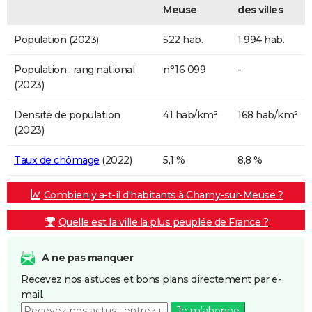
Meuse
des villes
Population (2023)
522 hab.
1 994 hab.
Population : rang national
n°16 099
-
(2023)
Densité de population
41 hab/km²
168 hab/km²
(2023)
Taux de chômage
(2022)
5,1 %
8,8 %
Combien y a-t-il d'habitants à Charny-sur-Meuse ?
Quelle est la ville la plus peuplée de France ?
A ne pas manquer
Recevez nos astuces et bons plans directement par e-
mail.
Je m'abonne