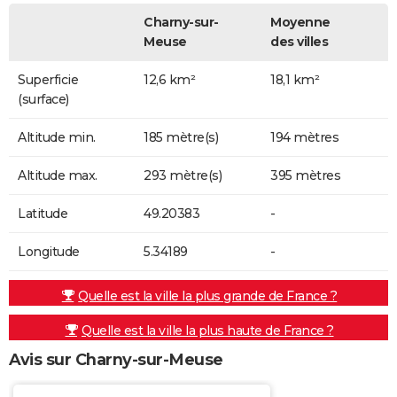
Charny-sur-
Moyenne
Meuse
des villes
Superficie
12,6 km²
18,1 km²
(surface)
Altitude min.
185 mètre(s)
194 mètres
Altitude max.
293 mètre(s)
395 mètres
Latitude
49.20383
-
Longitude
5.34189
-
Quelle est la ville la plus grande de France ?
Quelle est la ville la plus haute de France ?
Avis sur Charny-sur-Meuse