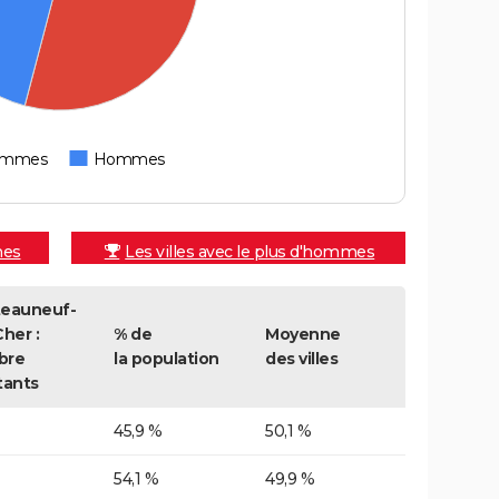
emmes
Hommes
mes
Les villes avec le plus d'hommes
eauneuf-
her :
% de
Moyenne
bre
la population
des villes
tants
45,9 %
50,1 %
54,1 %
49,9 %