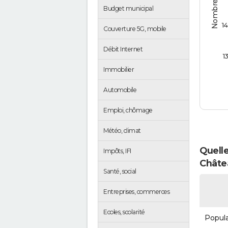
Budget municipal
1
Couverture 5G, mobile
Débit Internet
1
Immobilier
Automobile
Emploi, chômage
Météo, climat
Quelle
Impôts, IFI
Châte
Santé, social
Entreprises, commerces
Ecoles, scolarité
Popula