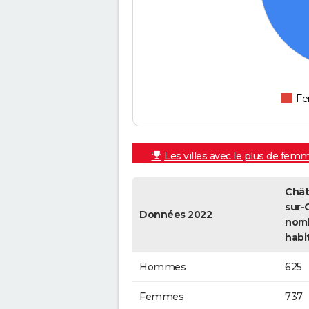
F
Les villes avec le plus de fem
Chât
sur-C
Données 2022
nom
habi
Hommes
625
Femmes
737