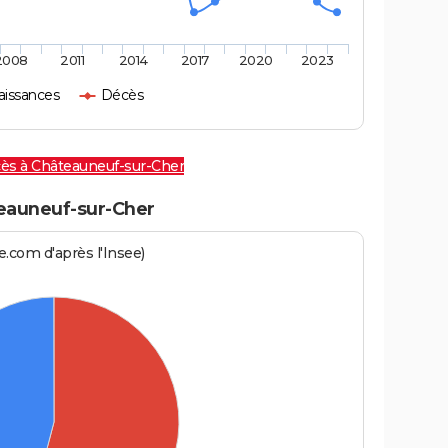
2008
2011
2014
2017
2020
2023
aissances
Décès
cès à Châteauneuf-sur-Cher
auneuf-sur-Cher
.com d'après l'Insee)