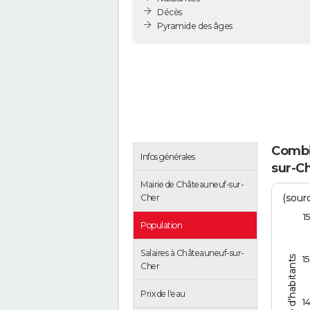
Décès
Pyramide des âges
Combie
Infos générales
sur-Ch
Mairie de Châteauneuf-sur-
(sourc
Cher
1
Population
Salaires à Châteauneuf-sur-
Nombre d'habitants
1
Cher
Prix de l'eau
1