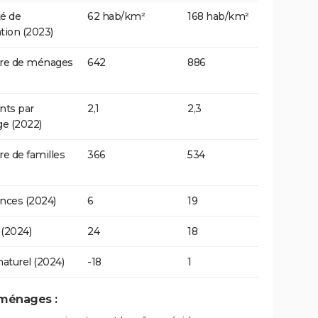
é de
62 hab/km²
168 hab/km²
tion (2023)
e de ménages
642
886
nts par
2,1
2,3
e (2022)
 de familles
366
534
nces (2024)
6
19
(2024)
24
18
naturel (2024)
-18
1
 ménages :