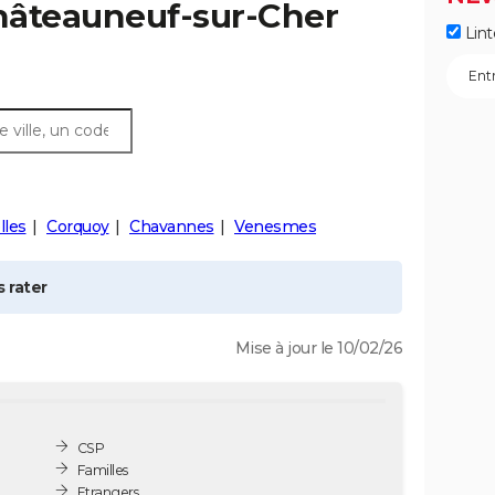
hâteauneuf-sur-Cher
Lint
lles
Corquoy
Chavannes
Venesmes
 rater
Mise à jour le 10/02/26
CSP
Familles
Etrangers