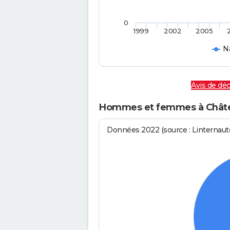
0
1999
2002
2005
N
Avis de dé
Hommes et femmes à Châte
Données 2022 (source : Linternaute