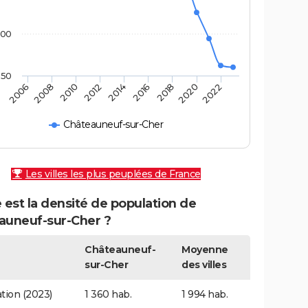
400
350
2010
2012
2014
2016
2018
2020
2022
2006
2008
Châteauneuf-sur-Cher
Les villes les plus peuplées de France
 est la densité de population de
auneuf-sur-Cher ?
Châteauneuf-
Moyenne
sur-Cher
des villes
tion (2023)
1 360 hab.
1 994 hab.