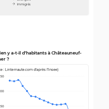
Immigrés
n y a-t-il d'habitants à Châteauneuf-
er ?
e : Linternaute.com d'après l'Insee)
550
500
450