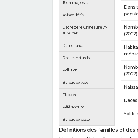
Tourisme, loisirs
Densit
popula
Avis de décès
Nombr
Déchetterie Châteauneuf-
sur-Cher
(2022)
Délinquance
Habita
ménag
Risques naturels
Nombre
Pollution
(2022)
Bureau de vote
Naissa
Elections
Décès 
Référendum
Solde 
Bureau de poste
Définitions des familles et des