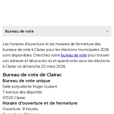
City break
Voyage de noces
Climat
Destinations
Voyage nature
Forum
+
PHOTO
GUIDES D'ACHAT
BONS PLANS
Bureau de vote
CARTE DE VOEUX
Les horaires d'ouverture et les horaires de fermeture des
Carte Bonne année
Carte Pâques
Carte de Noël
Carte Saint-Valentin
Carte d'anniversaire
DICTIONNAIRE
bureaux de vote à Clairac pour les élections municipales 2026
sont disponibles. Cherchez votre
bureau de vote
pour trouver
Biographies
Expressions
Dictionnaire
Citations
Proverbes
PROGRAMME TV
son adresse et découvrez où et quand voter pour les élections
à Clairac ce dimanche 22 mars 2026.
COPAINS D'AVANT
Bureau de vote de Clairac
Se connecter
Collèges
Universités
Service militaire
S'inscrire
Lycées
Primaires
Entreprises
Avis de recherche
AVIS DE DÉCÈS
Bureau de vote unique
Salle polyvalente Roger Guibert
FORUM
7 avenue des déportés
47320 Clairac
Lifestyle
Sport
Television
Cinema
Bricolage
Culture
Auto
Voyage
Horaire d'ouverture et de fermeture
Ouverture : 8 heures