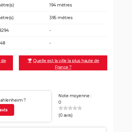
ètre(s)
194 mètres
ètre(s)
395 mètres
8294
-
248
-
e de
Quelle est la ville la plus haute de
France ?
Note moyenne :
 Dahlenheim ?
0
vis
(
0
avis)