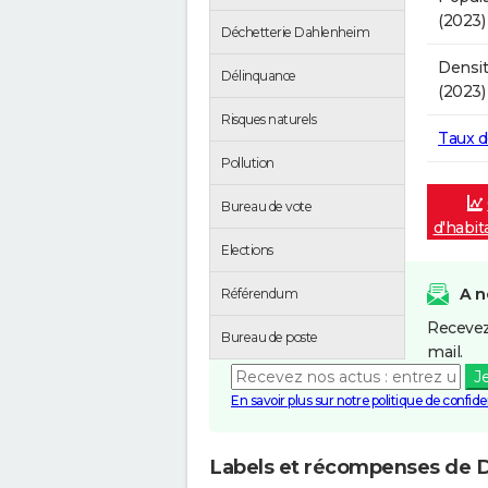
(2023)
Déchetterie Dahlenheim
Densit
Délinquance
(2023)
Risques naturels
Taux 
Pollution
Bureau de vote
d'habi
Elections
A n
Référendum
Recevez
Bureau de poste
mail.
J
En savoir plus sur notre politique de confiden
Labels et récompenses de 