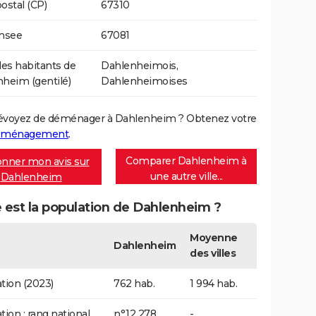
ostal (CP)
67310
Insee
67081
s habitants de
Dahlenheimois,
heim (gentilé)
Dahlenheimoises
évoyez de déménager à Dahlenheim ? Obtenez votre
déménagement
.
Comparer Dahlenheim à
nner mon avis sur
une autre ville...
Dahlenheim
 est la population de Dahlenheim ?
Moyenne
Dahlenheim
des villes
tion (2023)
762 hab.
1 994 hab.
tion : rang national
n°12 278
-