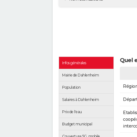
Quel e
Infos générales
Mairie de Dahlenheim
Régio
Population
Dépar
Salaires à Dahlenheim
Prix de l'eau
Etabli
coopér
Budget municipal
inter
Couverture 5G, mobile