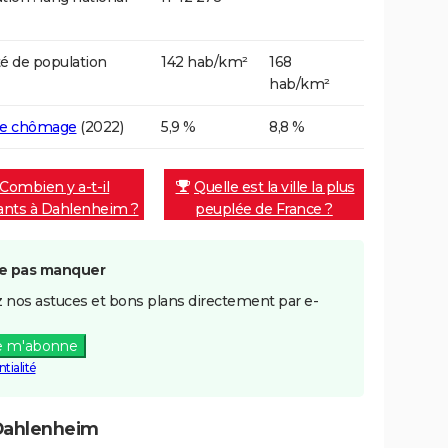
é de population
142 hab/km²
168
hab/km²
de chômage
(2022)
5,9 %
8,8 %
Combien y a-t-il
Quelle est la ville la plus
tants à Dahlenheim ?
peuplée de France ?
e pas manquer
 nos astuces et bons plans directement par e-
e m'abonne
tialité
Dahlenheim