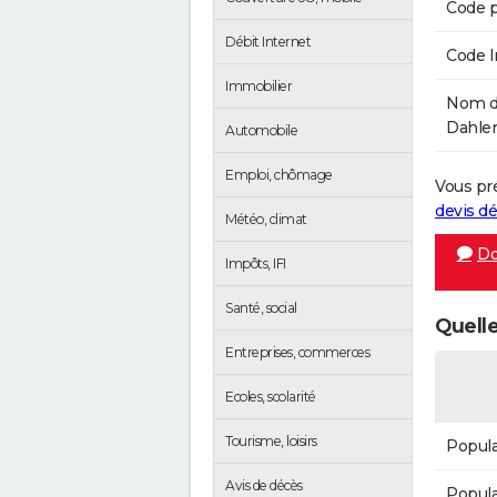
Code p
Débit Internet
Code 
Immobilier
Nom de
Dahlen
Automobile
Emploi, chômage
Vous pr
devis 
Météo, climat
Do
Impôts, IFI
Santé, social
Quelle
Entreprises, commerces
Ecoles, scolarité
Tourisme, loisirs
Popula
Avis de décès
Popula