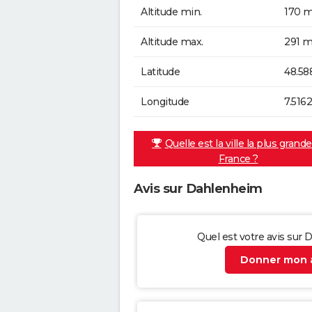
Altitude min.
170 m
Altitude max.
291 m
Latitude
48.58
Longitude
7.516
Quelle est la ville la plus grand
France ?
Avis sur Dahlenheim
Quel est votre avis sur
Donner mon a