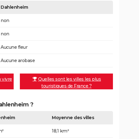
Dahlenheim
non
non
Aucune fleur
Aucune arobase
n vivre
Quelles sont les villes les plus
touristiques de France ?
Dahlenheim ?
enheim
Moyenne des villes
m²
18,1 km²