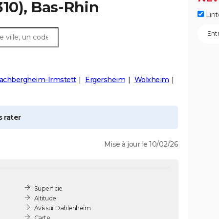
10), Bas-Rhin
Lint
rachbergheim-Irmstett
Ergersheim
Wolxheim
 rater
Mise à jour le 10/02/26
Superficie
Altitude
Avis sur Dahlenheim
Carte