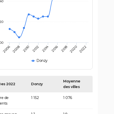
140
120
100
2014
2012
2010
2008
2006
2022
2020
2018
2016
Donzy
Moyenne
es 2022
Donzy
des villes
e de
1 152
1 076
ents