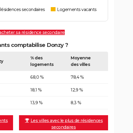
Résidences secondaires
Logements vacants
 acheter sa résidence secondaire
nts comptabilise Donzy ?
% des
Moyenne
zy
logements
des villes
68,0 %
78,4 %
18,1 %
12,9 %
13,9 %
8,3 %
ents
Les villes avec le plus de résidences
secondaires