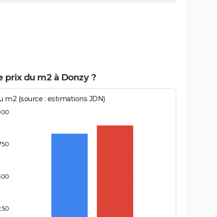
e prix du m2 à Donzy ?
au m2 (source : estimations JDN)
000
750
500
250