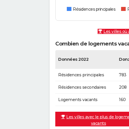
Résidences principales
Les villes où
Combien de logements vaca
Données 2022
Don
Résidences principales
783
Résidences secondaires
208
Logements vacants
160
Les villes avec le plus de logem
vacants