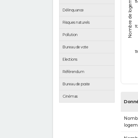
Nombre de logements
1
Délinquance
Risques naturels
1
Pollution
Bureau de vote
1
Elections
Référendum
Bureau de poste
Cinémas
Donné
Nombr
logem