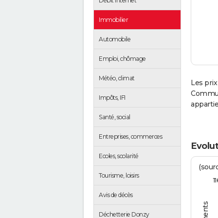
Débit Internet
Immobilier
Automobile
Emploi, chômage
Météo, climat
Les prix
Communa
Impôts, IFI
apparti
Santé, social
Entreprises, commerces
Evolut
Ecoles, scolarité
(sourc
Tourisme, loisirs
1
Avis de décès
Déchetterie Donzy