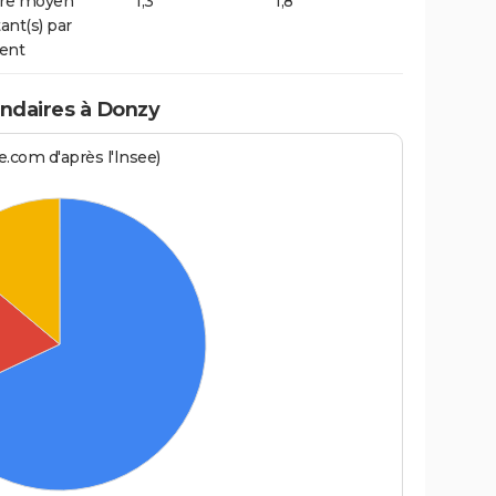
re moyen
1,3
1,8
ant(s) par
ent
ndaires à Donzy
.com d'après l'Insee)