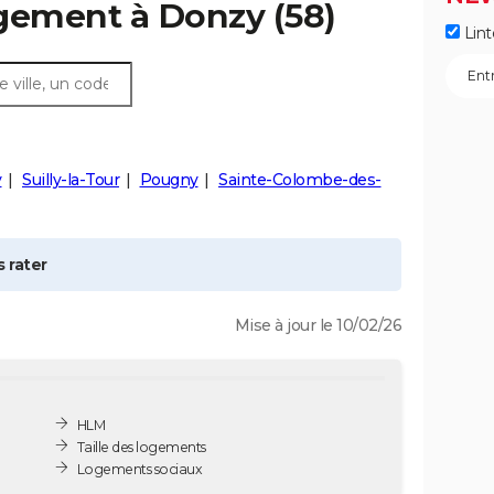
ogement à
Donzy
(58)
Lint
y
Suilly-la-Tour
Pougny
Sainte-Colombe-des-
 rater
Mise à jour le 10/02/26
HLM
Taille des logements
Logements sociaux