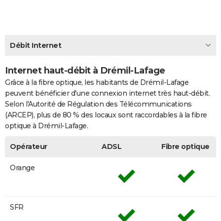
City break
Voyage de noces
Climat
Destinations
Voyage nature
Forum
+
PHOTO
GUIDES D'ACHAT
Débit Internet
BONS PLANS
Internet haut-débit à Drémil-Lafage
CARTE DE VOEUX
Grâce à la fibre optique, les habitants de Drémil-Lafage
Carte Bonne année
Carte Pâques
Carte de Noël
Carte Saint-Valentin
Carte d'anniversaire
DICTIONNAIRE
peuvent bénéficier d'une connexion internet très haut-débit.
Selon l'Autorité de Régulation des Télécommunications
Biographies
Expressions
Dictionnaire
Citations
Proverbes
PROGRAMME TV
(ARCEP), plus de 80 % des locaux sont raccordables à la fibre
optique à Drémil-Lafage.
COPAINS D'AVANT
Opérateur
ADSL
Fibre optique
Se connecter
Collèges
Universités
Service militaire
S'inscrire
Lycées
Primaires
Entreprises
Avis de recherche
AVIS DE DÉCÈS
Orange
FORUM
Lifestyle
Sport
Television
Cinema
Bricolage
Culture
Auto
Voyage
SFR