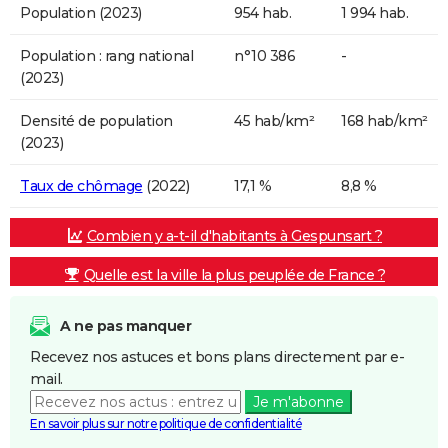
Population (2023)
954 hab.
1 994 hab.
Population : rang national
n°10 386
-
(2023)
Densité de population
45 hab/km²
168 hab/km²
(2023)
Taux de chômage
(2022)
17,1 %
8,8 %
Combien y a-t-il d'habitants à Gespunsart ?
Quelle est la ville la plus peuplée de France ?
A ne pas manquer
Recevez nos astuces et bons plans directement par e-
mail.
Je m'abonne
En savoir plus sur notre politique de confidentialité