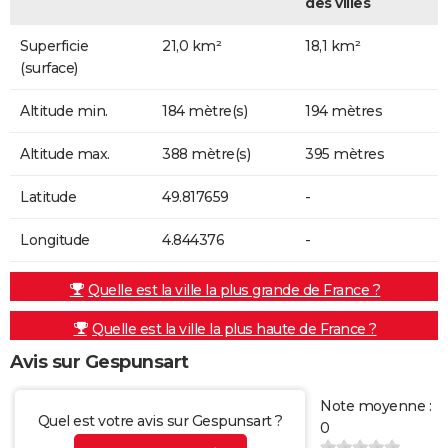
des villes
Superficie
21,0 km²
18,1 km²
(surface)
Altitude min.
184 mètre(s)
194 mètres
Altitude max.
388 mètre(s)
395 mètres
Latitude
49.817659
-
Longitude
4.844376
-
Quelle est la ville la plus grande de France ?
Quelle est la ville la plus haute de France ?
Avis sur Gespunsart
Note moyenne :
Quel est votre avis sur Gespunsart ?
0