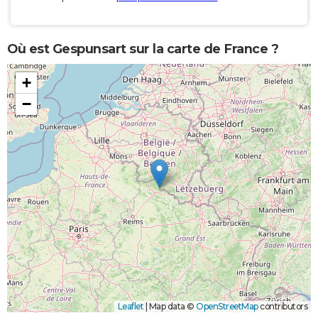
Où est Gespunsart sur la carte de France ?
+
−
Leaflet
|
Map data ©
OpenStreetMap
contributors