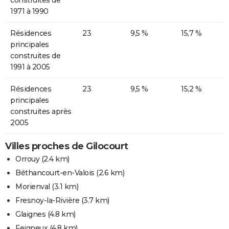
1971 à 1990
Résidences
23
9,5 %
15,7 %
principales
construites de
1991 à 2005
Résidences
23
9,5 %
15,2 %
principales
construites après
2005
Villes proches de Gilocourt
Orrouy
(2.4 km)
Béthancourt-en-Valois
(2.6 km)
Morienval
(3.1 km)
Fresnoy-la-Rivière
(3.7 km)
Glaignes
(4.8 km)
Feigneux
(4.8 km)