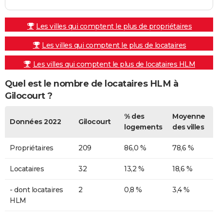
Les villes qui comptent le plus de propriétaires
Les villes qui comptent le plus de locataires
Les villes qui comptent le plus de locataires HLM
Quel est le nombre de locataires HLM à
Gilocourt ?
% des
Moyenne
Données 2022
Gilocourt
logements
des villes
Propriétaires
209
86,0 %
78,6 %
Locataires
32
13,2 %
18,6 %
- dont locataires
2
0,8 %
3,4 %
HLM