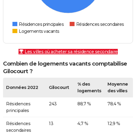
Résidences principales
Résidences secondaires
Logements vacants
Les villes où acheter sa résidence secondaire
Combien de logements vacants comptabilise
Gilocourt ?
% des
Moyenne
Données 2022
Gilocourt
logements
des villes
Résidences
243
88,7 %
78,4 %
principales
Résidences
13
4,7 %
12,9 %
secondaires