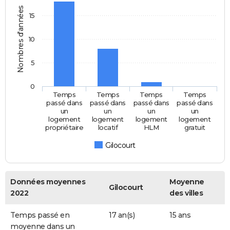
Nombres d'années
15
10
5
0
Temps
Temps
Temps
Temps
passé dans
passé dans
passé dans
passé dans
un
un
un
un
logement
logement
logement
logement
propriétaire
locatif
HLM
gratuit
Gilocourt
Données moyennes
Moyenne
Gilocourt
2022
des villes
Temps passé en
17 an(s)
15 ans
moyenne dans un