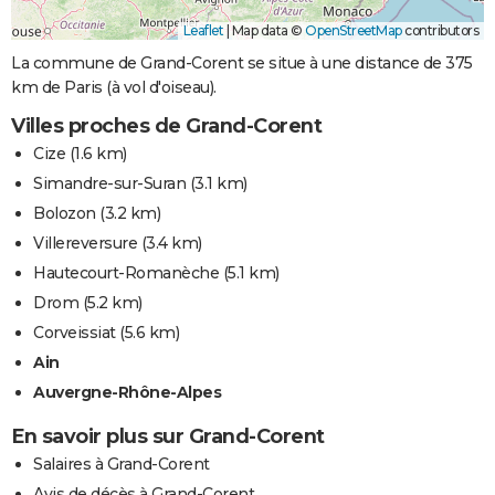
Leaflet
|
Map data ©
OpenStreetMap
contributors
La commune de Grand-Corent se situe à une distance de 375
km de Paris (à vol d'oiseau).
Villes proches de Grand-Corent
Cize
(1.6 km)
Simandre-sur-Suran
(3.1 km)
Bolozon
(3.2 km)
Villereversure
(3.4 km)
Hautecourt-Romanèche
(5.1 km)
Drom
(5.2 km)
Corveissiat
(5.6 km)
Ain
Auvergne-Rhône-Alpes
En savoir plus sur Grand-Corent
Salaires à Grand-Corent
Avis de décès à Grand-Corent