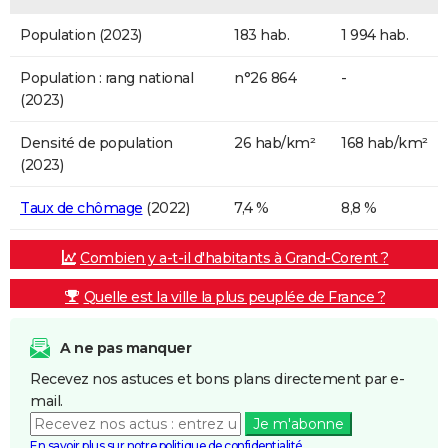
Population (2023)
183 hab.
1 994 hab.
Population : rang national
n°26 864
-
(2023)
Densité de population
26 hab/km²
168 hab/km²
(2023)
Taux de chômage
(2022)
7,4 %
8,8 %
Combien y a-t-il d'habitants à Grand-Corent ?
Quelle est la ville la plus peuplée de France ?
A ne pas manquer
Recevez nos astuces et bons plans directement par e-
mail.
Je m'abonne
En savoir plus sur notre politique de confidentialité