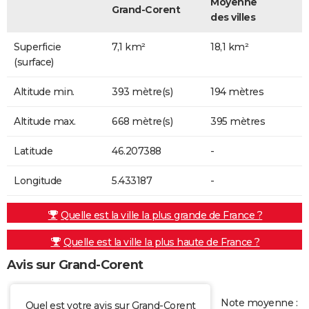
Moyenne
Grand-Corent
des villes
Superficie
7,1 km²
18,1 km²
(surface)
Altitude min.
393 mètre(s)
194 mètres
Altitude max.
668 mètre(s)
395 mètres
Latitude
46.207388
-
Longitude
5.433187
-
Quelle est la ville la plus grande de France ?
Quelle est la ville la plus haute de France ?
Avis sur Grand-Corent
Note moyenne :
Quel est votre avis sur Grand-Corent