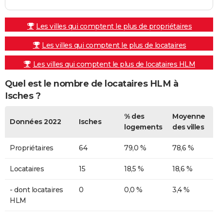
Les villes qui comptent le plus de propriétaires
Les villes qui comptent le plus de locataires
Les villes qui comptent le plus de locataires HLM
Quel est le nombre de locataires HLM à
Isches ?
% des
Moyenne
Données 2022
Isches
logements
des villes
Propriétaires
64
79,0 %
78,6 %
Locataires
15
18,5 %
18,6 %
- dont locataires
0
0,0 %
3,4 %
HLM