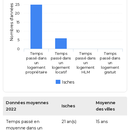
25
Nombres d'années
20
15
10
5
0
Temps
Temps
Temps
Temps
passé dans
passé dans
passé dans
passé dans
un
un
un
un
logement
logement
logement
logement
propriétaire
locatif
HLM
gratuit
Isches
Données moyennes
Moyenne
Isches
2022
des villes
Temps passé en
21 an(s)
15 ans
moyenne dans un