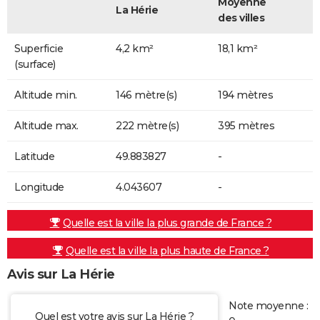
Moyenne
La Hérie
des villes
Superficie
4,2 km²
18,1 km²
(surface)
Altitude min.
146 mètre(s)
194 mètres
Altitude max.
222 mètre(s)
395 mètres
Latitude
49.883827
-
Longitude
4.043607
-
Quelle est la ville la plus grande de France ?
Quelle est la ville la plus haute de France ?
Avis sur La Hérie
Note moyenne :
Quel est votre avis sur La Hérie ?