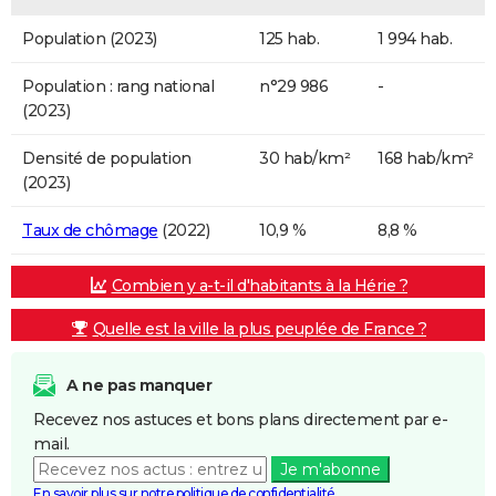
Population (2023)
125 hab.
1 994 hab.
Population : rang national
n°29 986
-
(2023)
Densité de population
30 hab/km²
168 hab/km²
(2023)
Taux de chômage
(2022)
10,9 %
8,8 %
Combien y a-t-il d'habitants à la Hérie ?
Quelle est la ville la plus peuplée de France ?
A ne pas manquer
Recevez nos astuces et bons plans directement par e-
mail.
Je m'abonne
En savoir plus sur notre politique de confidentialité