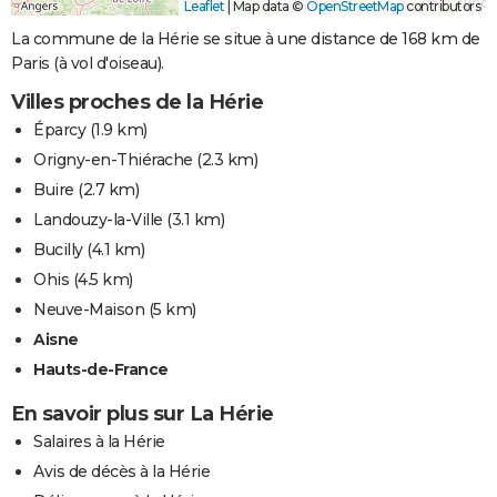
Leaflet
|
Map data ©
OpenStreetMap
contributors
La commune de la Hérie se situe à une distance de 168 km de
Paris (à vol d'oiseau).
Villes proches de la Hérie
Éparcy
(1.9 km)
Origny-en-Thiérache
(2.3 km)
Buire
(2.7 km)
Landouzy-la-Ville
(3.1 km)
Bucilly
(4.1 km)
Ohis
(4.5 km)
Neuve-Maison
(5 km)
Aisne
Hauts-de-France
En savoir plus sur La Hérie
Salaires à la Hérie
Avis de décès à la Hérie