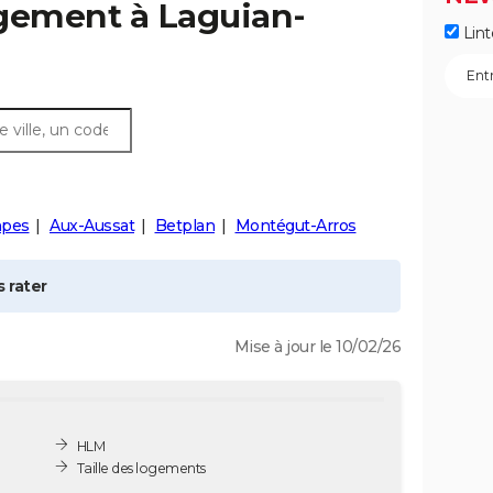
ogement à
Laguian-
Lint
pes
Aux-Aussat
Betplan
Montégut-Arros
 rater
Mise à jour le 10/02/26
HLM
Taille des logements