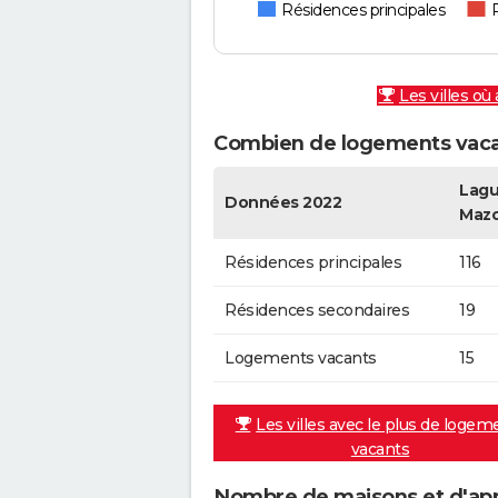
Résidences principales
Les villes où
Combien de logements vaca
Lagu
Données 2022
Maz
Résidences principales
116
Résidences secondaires
19
Logements vacants
15
Les villes avec le plus de logem
vacants
Nombre de maisons et d'ap