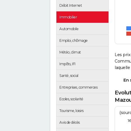
Débit Internet
Immobilier
Automobile
Emploi, chômage
Météo, climat
Les prix
Communa
Impôts, IFI
laquell
Santé, social
En s
Entreprises, commerces
Evolut
Ecoles, scolarité
Mazo
Tourisme, loisirs
(sourc
1
Avis de décès