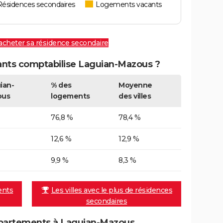
Résidences secondaires
Logements vacants
 acheter sa résidence secondaire
nts comptabilise Laguian-Mazous ?
ian-
% des
Moyenne
ous
logements
des villes
76,8 %
78,4 %
12,6 %
12,9 %
9,9 %
8,3 %
ents
Les villes avec le plus de résidences
secondaires
partements à Laguian-Mazous