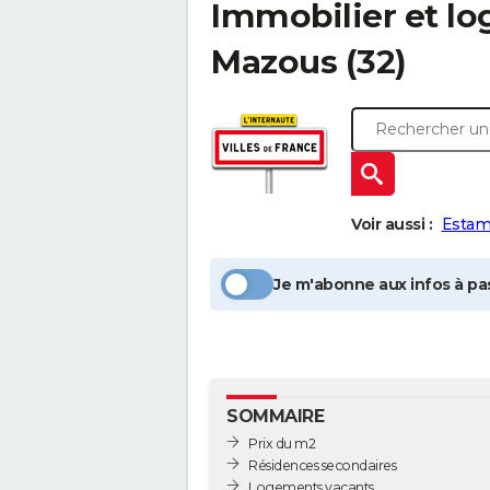
Immobilier et l
Mazous
(32)
Voir aussi :
Estam
Je m'abonne aux infos à pas
SOMMAIRE
Prix du m2
Résidences secondaires
Logements vacants