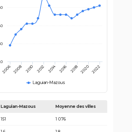
50
40
30
20
2006
2008
2010
2012
2014
2016
2018
2020
2022
Laguian-Mazous
Laguian-Mazous
Moyenne des villes
151
1 076
1,6
1,8