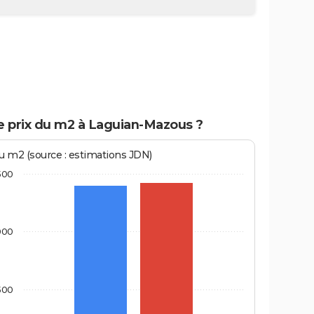
le prix du m2 à Laguian-Mazous ?
au m2 (source : estimations JDN)
500
000
500