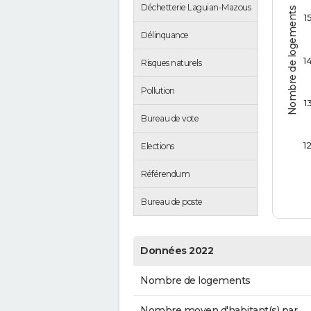
Déchetterie Laguian-Mazous
Nombre de logements
1
Délinquance
1
Risques naturels
Pollution
1
Bureau de vote
1
Elections
Référendum
Bureau de poste
Données 2022
Nombre de logements
Nombre moyen d'habitant(s) par