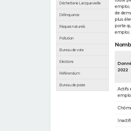
toute pe
Déchetterie Laroquevieille
emploi, 
de dema
Délinquance
plus éle
porte qu
Risques naturels
emploi.
Pollution
Nombr
Bureau de vote
Elections
Donn
2022
Référendum
Bureau de poste
Actifs
emplo
Chôme
Inactif