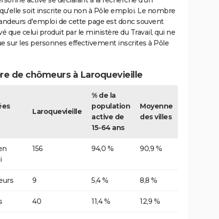
rsonne active se déclarant à la recherche d'un
qu'elle soit inscrite ou non à Pôle emploi. Le nombre
ndeurs d'emploi de cette page est donc souvent
vé que celui produit par le ministère du Travail, qui ne
e sur les personnes effectivement inscrites à Pôle
e de chômeurs à Laroquevieille
% de la
ées
population
Moyenne
Laroquevieille
active de
des villes
15-64 ans
 en
156
94,0 %
90,9 %
i
urs
9
5,4 %
8,8 %
s
40
11,4 %
12,9 %