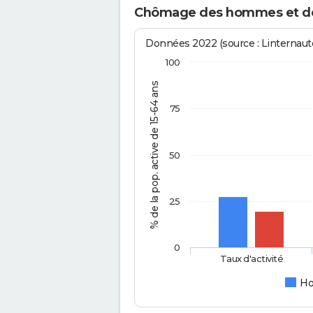
Chômage des hommes et de
Données 2022 (source : Linternaute
100
% de la pop. active de 15-64 ans
75
50
25
0
Taux d'activité
H