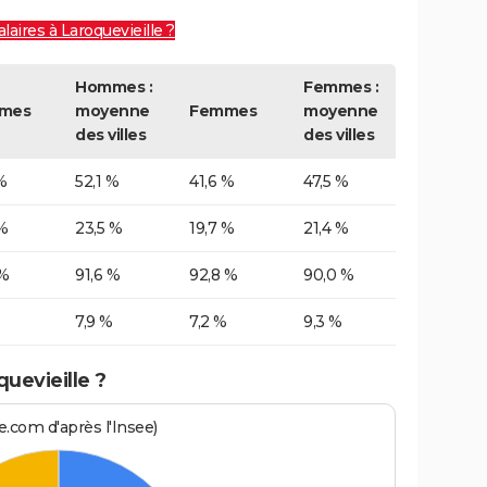
laires à Laroquevieille ?
Hommes :
Femmes :
mes
moyenne
Femmes
moyenne
des villes
des villes
%
52,1 %
41,6 %
47,5 %
%
23,5 %
19,7 %
21,4 %
 %
91,6 %
92,8 %
90,0 %
7,9 %
7,2 %
9,3 %
uevieille ?
.com d'après l'Insee)