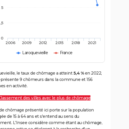
5
,5
0
2006
2009
2012
2015
2018
2021
Laroquevieille
France
evieille, le taux de chômage a atteint
5,4 %
en 2022,
représente 9 chômeurs dans la commune et 156
s en activité.
Classement des villes avec le plus de chômage
de chômage présenté ici porte sur la population
gée de 15 à 64 ans et s'entend au sens du
ment. L'Insee considère comme étant au chômage,