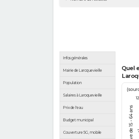
Infos générales
Quel 
Mairie de Laroquevieille
Laroqu
Population
(sourc
Salaires à Laroquevieille
1
% de la pop. active de 15 - 64 ans
Prix de l'eau
Budget municipal
Couverture 5G, mobile