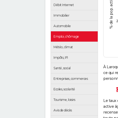
Débit Internet
Immobilier
2
Automobile
Emploi, chômage
Météo, climat
Impôts, IFI
À Laroqu
Santé, social
ce qui 
personne
Entreprises, commerces
Ecoles, scolarité
Tourisme, loisirs
Le taux 
active â
Avis de décès
recense