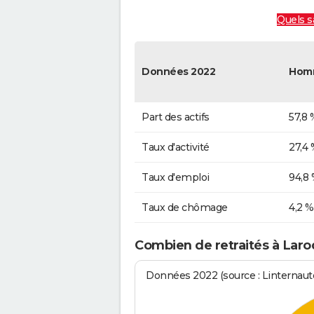
Quels sa
Données 2022
Hom
Part des actifs
57,8 
Taux d'activité
27,4 
Taux d'emploi
94,8
Taux de chômage
4,2 %
Combien de retraités à Laroq
Données 2022 (source : Linternaute