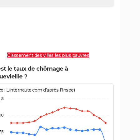
Classement des villes les plus pauvres
est le taux de chômage à
evieille ?
e : Linternaute.com d'après l'Insee)
2,5
10
7,5