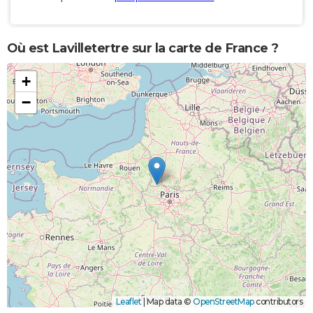
Où est Lavilletertre sur la carte de France ?
+
−
Leaflet
|
Map data ©
OpenStreetMap
contributors