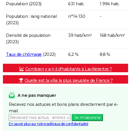
Population (2023)
631 hab.
1 994 hab.
Population : rang national
n°14 130
-
(2023)
Densité de population
39 hab/km²
168 hab/km²
(2023)
Taux de chômage
(2022)
6,2 %
8,8 %
Combien y a-t-il d'habitants à Lavilletertre ?
Quelle est la ville la plus peuplée de France ?
A ne pas manquer
Recevez nos astuces et bons plans directement par e-
mail.
Je m'abonne
En savoir plus sur notre politique de confidentialité