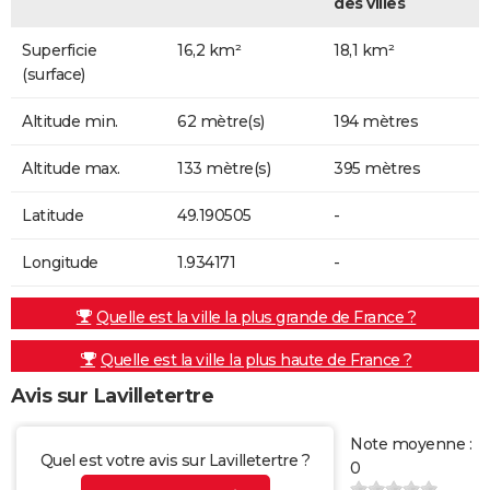
des villes
Superficie
16,2 km²
18,1 km²
(surface)
Altitude min.
62 mètre(s)
194 mètres
Altitude max.
133 mètre(s)
395 mètres
Latitude
49.190505
-
Longitude
1.934171
-
Quelle est la ville la plus grande de France ?
Quelle est la ville la plus haute de France ?
Avis sur Lavilletertre
Note moyenne :
Quel est votre avis sur Lavilletertre ?
0