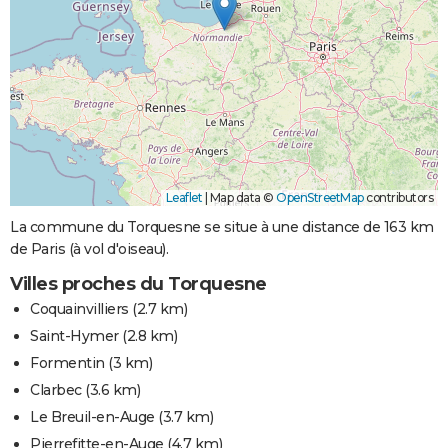
Leaflet
|
Map data ©
OpenStreetMap
contributors
La commune du Torquesne se situe à une distance de 163 km
de Paris (à vol d'oiseau).
Villes proches du Torquesne
Coquainvilliers
(2.7 km)
Saint-Hymer
(2.8 km)
Formentin
(3 km)
Clarbec
(3.6 km)
Le Breuil-en-Auge
(3.7 km)
Pierrefitte-en-Auge
(4.7 km)