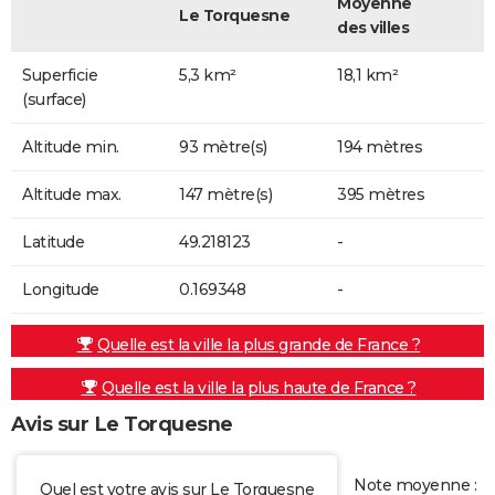
Moyenne
Le Torquesne
des villes
Superficie
5,3 km²
18,1 km²
(surface)
Altitude min.
93 mètre(s)
194 mètres
Altitude max.
147 mètre(s)
395 mètres
Latitude
49.218123
-
Longitude
0.169348
-
Quelle est la ville la plus grande de France ?
Quelle est la ville la plus haute de France ?
Avis sur Le Torquesne
Note moyenne :
Quel est votre avis sur Le Torquesne