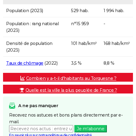
Population (2023)
529 hab.
1 994 hab.
Population : rang national
n°15 959
-
(2023)
Densité de population
101 hab/km²
168 hab/km²
(2023)
Taux de chômage
(2022)
3,5 %
8,8 %
Combien y a-t-il d'habitants au Torquesne ?
Quelle est la ville la plus peuplée de France ?
A ne pas manquer
Recevez nos astuces et bons plans directement par e-
mail.
Je m'abonne
En savoir plus sur notre politique de confidentialité