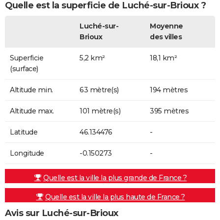
Quelle est la superficie de Luché-sur-Brioux ?
Luché-sur-
Moyenne
Brioux
des villes
Superficie
5,2 km²
18,1 km²
(surface)
Altitude min.
63 mètre(s)
194 mètres
Altitude max.
101 mètre(s)
395 mètres
Latitude
46.134476
-
Longitude
-0.150273
-
Quelle est la ville la plus grande de France ?
Quelle est la ville la plus haute de France ?
Avis sur Luché-sur-Brioux