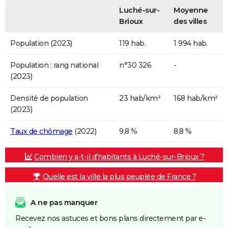
Luché-sur-
Moyenne
Brioux
des villes
Population (2023)
119 hab.
1 994 hab.
Population : rang national
n°30 326
-
(2023)
Densité de population
23 hab/km²
168 hab/km²
(2023)
Taux de chômage
(2022)
9,8 %
8,8 %
Combien y a-t-il d'habitants à Luché-sur-Brioux ?
Quelle est la ville la plus peuplée de France ?
A ne pas manquer
Recevez nos astuces et bons plans directement par e-