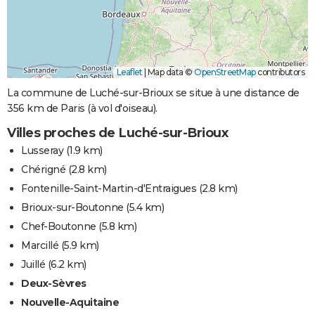
Leaflet
|
Map data ©
OpenStreetMap
contributors
La commune de Luché-sur-Brioux se situe à une distance de
356 km de Paris (à vol d'oiseau).
Villes proches de Luché-sur-Brioux
Lusseray
(1.9 km)
Chérigné
(2.8 km)
Fontenille-Saint-Martin-d'Entraigues
(2.8 km)
Brioux-sur-Boutonne
(5.4 km)
Chef-Boutonne
(5.8 km)
Marcillé
(5.9 km)
Juillé
(6.2 km)
Deux-Sèvres
Nouvelle-Aquitaine