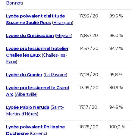
Bonnot
)
Lycée polyvalent d'altitude
17,93 / 20
99,6 %
Suzanne Joulié Roos
(
Briançon
)
Lycée du Grésivaudan
(
Meylan
)
17,85 / 20
96,0 %
Lycée professionnel hôtelier
14,67 / 20
84,7 %
Challes les Eaux
(
Challes-les-
Eaux
)
Lycée du Granier
(
La Ravoire
)
17,28 / 20
95,8 %
Lycée professionnel le Grand
13,99 / 20
80,9 %
Arc
(
Albertville
)
Lycée Pablo Neruda
(
Saint-
17,17 / 20
94,6 %
Martin-d'Hères
)
Lycée polyvalent Philippine
18,78 / 20
100,0 %
Duchesne
(
Corenc
)