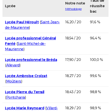
Taux de
Notre note
Lycée
réussite
Méthodologie
bac
Lycée Paul Héroult
(
Saint-Jean-
16,20 / 20
91,6 %
de-Maurienne
)
Lycée professionnel Général
18,54 / 20
96,4 %
Ferrié
(
Saint-Michel-de-
Maurienne
)
Lycée professionnel le Bréda
17,90 / 20
100,0 %
(
Allevard
)
Lycée Ambroise Croizat
18,27 / 20
99,6 %
(
Moûtiers
)
Lycée Pierre du Terrail
18,43 / 20
98,8 %
(
Pontcharra
)
Lycée Marie Reynoard
(
Villard-
18,29 / 20
98,9 %