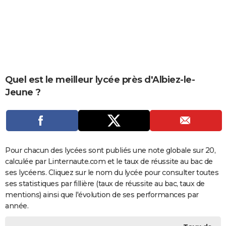
City break
Voyage de noces
Climat
Destinations
Voyage nature
Forum
+
PHOTO
GUIDES D'ACHAT
BONS PLANS
CARTE DE VOEUX
Quel est le meilleur lycée près d'Albiez-le-
Jeune ?
Carte Bonne année
Carte Pâques
Carte de Noël
Carte Saint-Valentin
Carte d'anniversaire
DICTIONNAIRE
Biographies
Expressions
Dictionnaire
Citations
Proverbes
PROGRAMME TV
COPAINS D'AVANT
Pour chacun des lycées sont publiés une note globale sur 20,
Se connecter
Collèges
Universités
Service militaire
S'inscrire
Lycées
Primaires
Entreprises
Avis de recherche
AVIS DE DÉCÈS
calculée par Linternaute.com et le taux de réussite au bac de
ses lycéens. Cliquez sur le nom du lycée pour consulter toutes
FORUM
ses statistiques par fillière (taux de réussite au bac, taux de
Lifestyle
Sport
Television
Cinema
Bricolage
Culture
Auto
Voyage
mentions) ainsi que l'évolution de ses performances par
année.