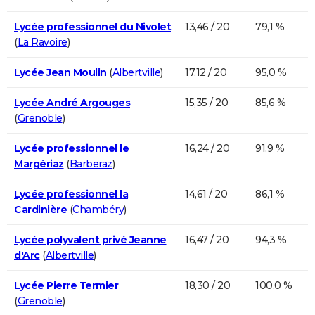
Lycée professionnel du Nivolet
13,46 / 20
79,1 %
(
La Ravoire
)
Lycée Jean Moulin
(
Albertville
)
17,12 / 20
95,0 %
Lycée André Argouges
15,35 / 20
85,6 %
(
Grenoble
)
Lycée professionnel le
16,24 / 20
91,9 %
Margériaz
(
Barberaz
)
Lycée professionnel la
14,61 / 20
86,1 %
Cardinière
(
Chambéry
)
Lycée polyvalent privé Jeanne
16,47 / 20
94,3 %
d'Arc
(
Albertville
)
Lycée Pierre Termier
18,30 / 20
100,0 %
(
Grenoble
)