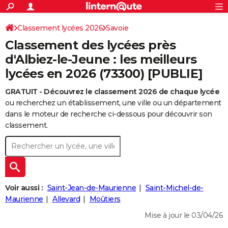
ACTUALITÉS
Connexion
S'inscrire
Classement lycées 2026
Savoie
Rechercher
Société
Education
Villes
Politique
Faits Divers
Monde
+
SPORT
Classement des lycées près
Football
Cyclisme
Forum
Coupe du monde 2026
Tennis
Rugby
CULTURE
d'Albiez-le-Jeune : les meilleurs
lycées en 2026 (73300) [PUBLIE]
TNT
Cinéma
Musique
Programme TV
Streaming
Sorties cinéma
+
FINANCE
GRATUIT - Découvrez le classement 2026 de chaque lycée
Impôts
Immobilier
Banque
Crédit
Retraite
Epargne
Risques naturels par ville
Assurance
AUTO
ou recherchez un établissement, une ville ou un département
Réserver un essai
Berlines
Forum auto
Essais
Citadines
SUV
+
dans le moteur de recherche ci-dessous pour découvrir son
HIGH-TECH
classement.
Meilleur smartphone
Ordinateurs
Guide high-tech
Mobiles
Internet
Jeux vidéo
+
BRICOLAGE
Aménagement intérieur
Cuisine
Jardinage
+
Forum
Extérieur
Salle de bains
Rangement
WEEK-END
Escapades
Expositions
Week-end nature
Guides de France
Patrimoine
Musées
+
LIFESTYLE
Voir aussi :
Saint-Jean-de-Maurienne
Saint-Michel-de-
Bien-être
Mode
+
Art de vivre
Loisirs
Modes de vie
Maurienne
Allevard
Moûtiers
SANTE
Mise à jour le 03/04/26
Guide de la santé
Médicaments
+
Alimentation
Maladies
Sommeil
VOYAGE