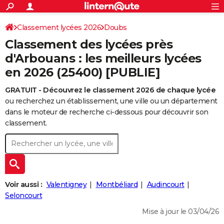
ACTUALITÉS
Connexion
S'inscrire
Classement lycées 2026
Doubs
Rechercher
Société
Education
Villes
Politique
Faits Divers
Monde
+
SPORT
Classement des lycées près
Football
Cyclisme
Forum
Coupe du monde 2026
Tennis
Rugby
CULTURE
d'Arbouans : les meilleurs lycées
en 2026 (25400) [PUBLIE]
TNT
Cinéma
Musique
Programme TV
Streaming
Sorties cinéma
+
FINANCE
GRATUIT - Découvrez le classement 2026 de chaque lycée
Impôts
Immobilier
Banque
Crédit
Retraite
Epargne
Risques naturels par ville
Assurance
AUTO
ou recherchez un établissement, une ville ou un département
Réserver un essai
Berlines
Forum auto
Essais
Citadines
SUV
+
dans le moteur de recherche ci-dessous pour découvrir son
HIGH-TECH
classement.
Meilleur smartphone
Ordinateurs
Guide high-tech
Mobiles
Internet
Jeux vidéo
+
BRICOLAGE
Aménagement intérieur
Cuisine
Jardinage
+
Forum
Extérieur
Salle de bains
Rangement
WEEK-END
Escapades
Expositions
Week-end nature
Guides de France
Patrimoine
Musées
+
LIFESTYLE
Voir aussi :
Valentigney
Montbéliard
Audincourt
Bien-être
Mode
+
Art de vivre
Loisirs
Modes de vie
Seloncourt
SANTE
Mise à jour le 03/04/26
Guide de la santé
Médicaments
+
Alimentation
Maladies
Sommeil
VOYAGE