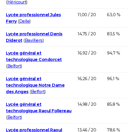
(
Héricourt
)
Lycée professionnel Jules
11,00 / 20
63,0 %
Ferry
(
Delle
)
Lycée professionnel Denis
14,75 / 20
83,5 %
Diderot
(
Bavilliers
)
Lycée général et
16,92 / 20
94,7 %
technologique Condorcet
(
Belfort
)
Lycée général et
16,26 / 20
96,1 %
technologique Notre Dame
des Anges
(
Belfort
)
Lycée général et
14,98 / 20
85,8 %
technologique Raoul Follereau
(
Belfort
)
Lycée professionnel Raoul
13,46 / 20
78,6 %