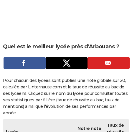
City break
Voyage de noces
Climat
Destinations
Voyage nature
Forum
+
PHOTO
GUIDES D'ACHAT
BONS PLANS
CARTE DE VOEUX
Quel est le meilleur lycée près d'Arbouans ?
Carte Bonne année
Carte Pâques
Carte de Noël
Carte Saint-Valentin
Carte d'anniversaire
DICTIONNAIRE
Biographies
Expressions
Dictionnaire
Citations
Proverbes
PROGRAMME TV
COPAINS D'AVANT
Pour chacun des lycées sont publiés une note globale sur 20,
calculée par Linternaute.com et le taux de réussite au bac de
Se connecter
Collèges
Universités
Service militaire
S'inscrire
Lycées
Primaires
Entreprises
Avis de recherche
AVIS DE DÉCÈS
ses lycéens. Cliquez sur le nom du lycée pour consulter toutes
ses statistiques par fillière (taux de réussite au bac, taux de
FORUM
mentions) ainsi que l'évolution de ses performances par
année.
Lifestyle
Sport
Television
Cinema
Bricolage
Culture
Auto
Voyage
Taux de
Notre note
Lycée
réussite