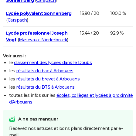
Sonnenberg
(
Carspach
)
Lycée polyvalent Sonnenberg
15,90 / 20
100,0 %
(
Carspach
)
Lycée professionnel Joseph
15,44 / 20
92,9 %
Vogt
(
Masevaux-Niederbruck
)
Voir aussi :
le
classement des lycées dans le Doubs
les
résultats du bac à Arbouans
les
résultats du brevet à Arbouans
les
résultats du BTS à Arbouans
toutes les infos sur les
écoles, collèges et lycées à proximité
d'Arbouans
A ne pas manquer
Recevez nos astuces et bons plans directement par e-
mail.