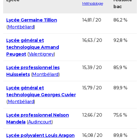
Méthodologie
bac
Lycée Germaine Tillion
14,81 / 20
86,2 %
(
Montbéliard
)
Lycée général et
16,63 / 20
92,8 %
technologique Armand
Peugeot
(
Valentigney
)
Lycée professionnel les
15,39 / 20
85,9 %
Huisselets
(
Montbéliard
)
Lycée général et
15,79 / 20
89,9 %
technologique Georges Cuvier
(
Montbéliard
)
Lycée professionnel Nelson
12,66 / 20
75,6 %
Mandela
(
Audincourt
)
Lycée polyvalent Louis Aragon
16,08 / 20
89,8 %