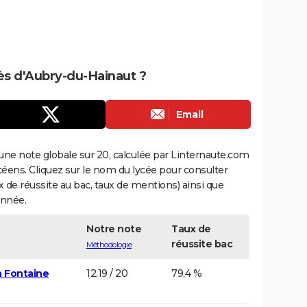
rès d'Aubry-du-Hainaut ?
Email
une note globale sur 20, calculée par Linternaute.com
ycéens. Cliquez sur le nom du lycée pour consulter
aux de réussite au bac, taux de mentions) ainsi que
année.
Notre note
Taux de
réussite bac
Méthodologie
h Fontaine
12,19 / 20
79,4 %