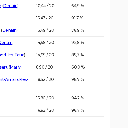
r
(
Denain
)
10,44 / 20
64,9 %
15,47 / 20
91,7 %
(
Denain
)
13,49 / 20
78,9 %
Denain
)
14,98 / 20
92,8 %
nd-les-Eaux
)
14,99 / 20
85,7 %
sart
(
Marly
)
8,90 / 20
60,0 %
int-Amand-les-
18,52 / 20
98,7 %
15,80 / 20
94,2 %
16,92 / 20
96,7 %