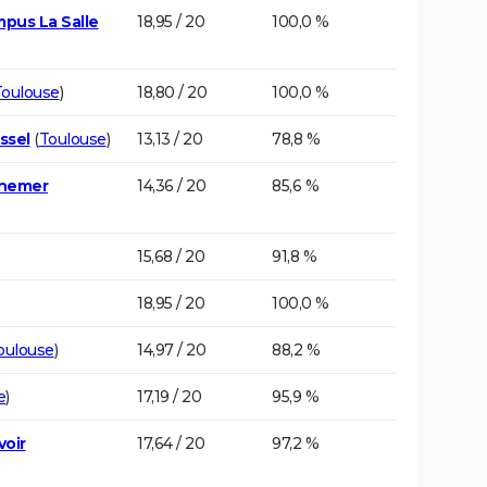
mpus La Salle
18,95 / 20
100,0 %
Toulouse
)
18,80 / 20
100,0 %
ssel
(
Toulouse
)
13,13 / 20
78,8 %
ynemer
14,36 / 20
85,6 %
15,68 / 20
91,8 %
18,95 / 20
100,0 %
oulouse
)
14,97 / 20
88,2 %
e
)
17,19 / 20
95,9 %
voir
17,64 / 20
97,2 %