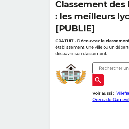
Classement des l
: les meilleurs l
[PUBLIE]
GRATUIT - Découvrez le classemen
établissement, une ville ou un dépa
découvrir son classement.
Voir aussi :
Villef
Orens-de-Gamevil