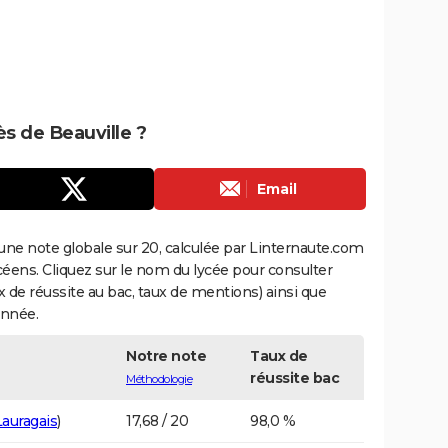
ès de Beauville ?
Email
une note globale sur 20, calculée par Linternaute.com
ycéens. Cliquez sur le nom du lycée pour consulter
aux de réussite au bac, taux de mentions) ainsi que
année.
Notre note
Taux de
réussite bac
Méthodologie
Lauragais
)
17,68 / 20
98,0 %