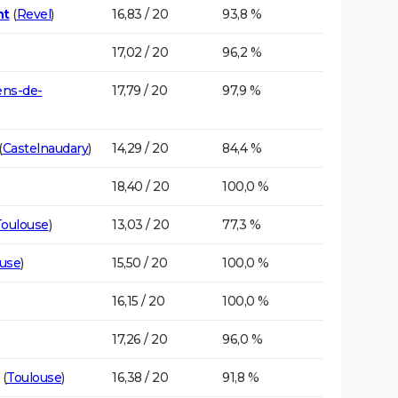
nt
(
Revel
)
16,83 / 20
93,8 %
17,02 / 20
96,2 %
ens-de-
17,79 / 20
97,9 %
(
Castelnaudary
)
14,29 / 20
84,4 %
18,40 / 20
100,0 %
Toulouse
)
13,03 / 20
77,3 %
use
)
15,50 / 20
100,0 %
16,15 / 20
100,0 %
17,26 / 20
96,0 %
(
Toulouse
)
16,38 / 20
91,8 %