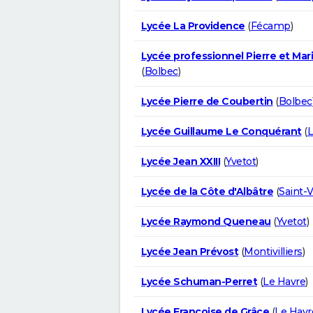
Lycée La Providence
(
Fécamp
)
Lycée professionnel Pierre et Mar
(
Bolbec
)
Lycée Pierre de Coubertin
(
Bolbec
Lycée Guillaume Le Conquérant
(
L
Lycée Jean XXIII
(
Yvetot
)
Lycée de la Côte d'Albâtre
(
Saint-
Lycée Raymond Queneau
(
Yvetot
)
Lycée Jean Prévost
(
Montivilliers
)
Lycée Schuman-Perret
(
Le Havre
)
Lycée Françoise de Grâce
(
Le Havr