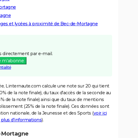
Mortagne
tagne
lèges et lycées à proximité de Bec-de-Mortagne
 directement par e-mail.
e m'abonne
tialité
e, Linternaute.com calcule une note sur 20 qui tient
% de la note finale), du taux d'accès de la seconde au
% de la note finale) ainsi que du taux de mentions
blissement (25% de la note finale). Ces données sont
tion nationale, de la Jeunesse et des Sports (
voir ici
 plus d'informations
).
e-Mortagne