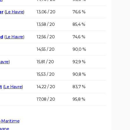
er
(
Le Havre
)
13,06 / 20
76,6 %
13,58 / 20
85,4 %
ed
(
Le Havre
)
12,56 / 20
74,6 %
14,55 / 20
90,0 %
avre
)
15,81 / 20
92,9 %
15,53 / 20
90,8 %
t
(
Le Havre
)
14,22 / 20
83,7 %
17,08 / 20
95,8 %
e-Maritime
tagne