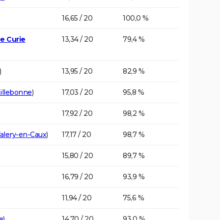
16,65 / 20
100,0 %
ie Curie
13,34 / 20
79,4 %
)
13,95 / 20
82,9 %
illebonne
)
17,03 / 20
95,8 %
17,92 / 20
98,2 %
Valery-en-Caux
)
17,17 / 20
98,7 %
15,80 / 20
89,7 %
16,79 / 20
93,9 %
11,94 / 20
75,6 %
e
)
14,70 / 20
93,0 %