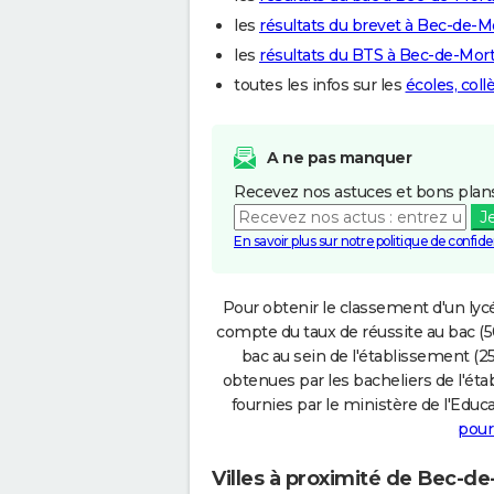
les
résultats du brevet à Bec-de-
les
résultats du BTS à Bec-de-Mor
toutes les infos sur les
écoles, col
A ne pas manquer
Recevez nos astuces et bons plans
J
En savoir plus sur notre politique de confiden
Pour obtenir le classement d'un lycé
compte du taux de réussite au bac (50
bac au sein de l'établissement (25
obtenues par les bacheliers de l'éta
fournies par le ministère de l'Educa
pour
Villes à proximité de Bec-d