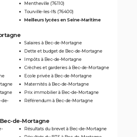
Mentheville (76110)
Tourville-les-Ifs (76400)
Meilleurs lycées en Seine-Maritime
Mortagne
Salaires à Bec-de-Mortagne
Dette et budget de Bec-de-Mortagne
Impôts à Bec-de-Mortagne
Crèches et garderies à Bec-de-Mortagne
ne
Ecole privée à Bec-de-Mortagne
rtagne
Maternités à Bec-de-Mortagne
rtagne
Prix immobilier à Bec-de-Mortagne
-de-
Référendum à Bec-de-Mortagne
 à Bec-de-Mortagne
e-
Résultats du brevet à Bec-de-Mortagne
Résultats du BTS à Bec-de-Mortagne