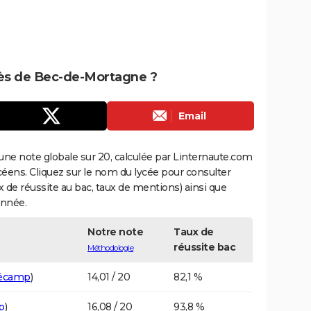
près de Bec-de-Mortagne ?
Email
une note globale sur 20, calculée par Linternaute.com
ycéens. Cliquez sur le nom du lycée pour consulter
aux de réussite au bac, taux de mentions) ainsi que
année.
Notre note
Taux de
réussite bac
Méthodologie
écamp
)
14,01 / 20
82,1 %
p
)
16,08 / 20
93,8 %