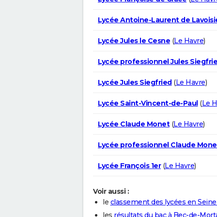
Lycée Antoine-Laurent de Lavoisi
Lycée Jules le Cesne
(
Le Havre
)
Lycée professionnel Jules Siegfri
Lycée Jules Siegfried
(
Le Havre
)
Lycée Saint-Vincent-de-Paul
(
Le H
Lycée Claude Monet
(
Le Havre
)
Lycée professionnel Claude Mone
Lycée François 1er
(
Le Havre
)
Voir aussi :
le
classement des lycées en Sein
les
résultats du bac à Bec-de-Mor