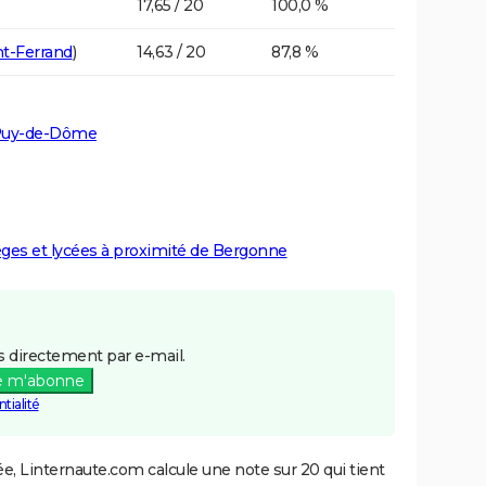
17,65 / 20
100,0 %
t-Ferrand
)
14,63 / 20
87,8 %
 Puy-de-Dôme
lèges et lycées à proximité de Bergonne
 directement par e-mail.
e m'abonne
tialité
e, Linternaute.com calcule une note sur 20 qui tient