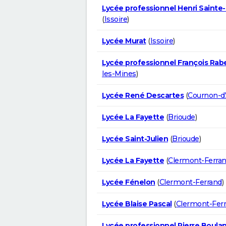
Lycée professionnel Henri Sainte-C
(
Issoire
)
Lycée Murat
(
Issoire
)
Lycée professionnel François Rabe
les-Mines
)
Lycée René Descartes
(
Cournon-d
Lycée La Fayette
(
Brioude
)
Lycée Saint-Julien
(
Brioude
)
Lycée La Fayette
(
Clermont-Ferra
Lycée Fénelon
(
Clermont-Ferrand
)
Lycée Blaise Pascal
(
Clermont-Fer
Lycée professionnel Pierre Boula