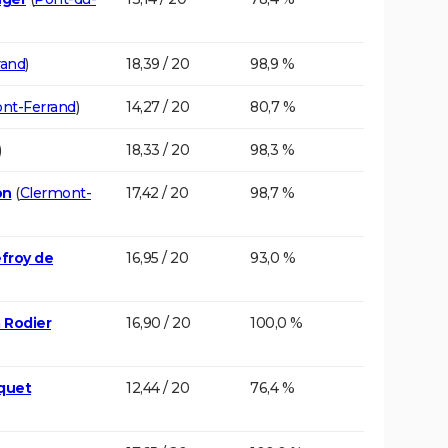
rand
)
18,39 / 20
98,9 %
nt-Ferrand
)
14,27 / 20
80,7 %
)
18,33 / 20
98,3 %
on
(
Clermont-
17,42 / 20
98,7 %
efroy de
16,95 / 20
93,0 %
 Rodier
16,90 / 20
100,0 %
quet
12,44 / 20
76,4 %