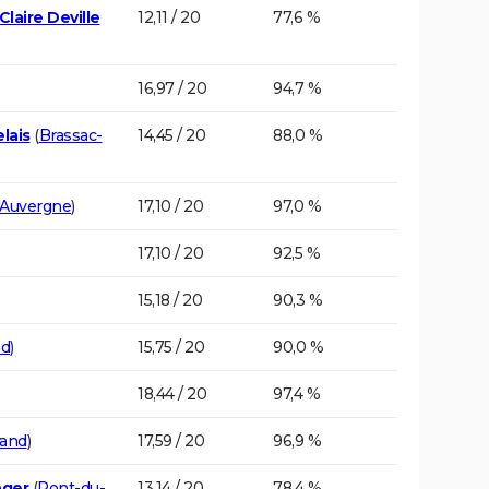
laire Deville
12,11 / 20
77,6 %
16,97 / 20
94,7 %
lais
(
Brassac-
14,45 / 20
88,0 %
'Auvergne
)
17,10 / 20
97,0 %
17,10 / 20
92,5 %
15,18 / 20
90,3 %
nd
)
15,75 / 20
90,0 %
18,44 / 20
97,4 %
rand
)
17,59 / 20
96,9 %
nger
(
Pont-du-
13,14 / 20
78,4 %