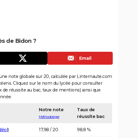
rès de Bidon ?
Email
une note globale sur 20, calculée par Linternaute.com
ycéens. Cliquez sur le nom du lycée pour consulter
aux de réussite au bac, taux de mentions) ainsi que
année.
Notre note
Taux de
réussite bac
Méthodologie
déol
)
17,98 / 20
98,8 %