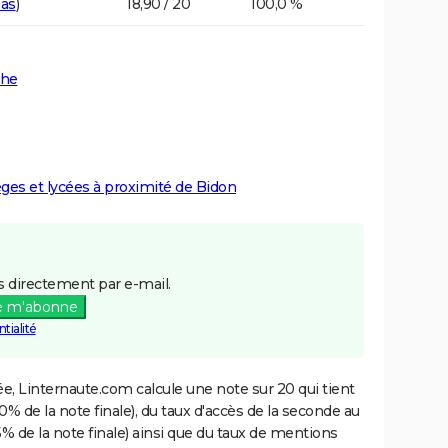
éas
)
18,90 / 20
100,0 %
che
lèges et lycées à proximité de Bidon
 directement par e-mail.
e m'abonne
tialité
e, Linternaute.com calcule une note sur 20 qui tient
% de la note finale), du taux d'accès de la seconde au
% de la note finale) ainsi que du taux de mentions