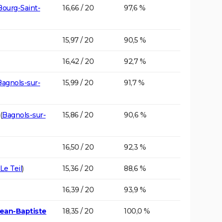
Bourg-Saint-
16,66 / 20
97,6 %
15,97 / 20
90,5 %
16,42 / 20
92,7 %
Bagnols-sur-
15,99 / 20
91,7 %
(
Bagnols-sur-
15,86 / 20
90,6 %
16,50 / 20
92,3 %
Le Teil
)
15,36 / 20
88,6 %
16,39 / 20
93,9 %
Jean-Baptiste
18,35 / 20
100,0 %