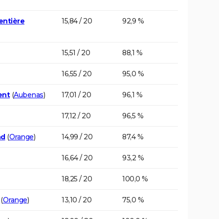
entière
15,84 / 20
92,9 %
15,51 / 20
88,1 %
16,55 / 20
95,0 %
ent
(
Aubenas
)
17,01 / 20
96,1 %
17,12 / 20
96,5 %
nd
(
Orange
)
14,99 / 20
87,4 %
16,64 / 20
93,2 %
18,25 / 20
100,0 %
(
Orange
)
13,10 / 20
75,0 %