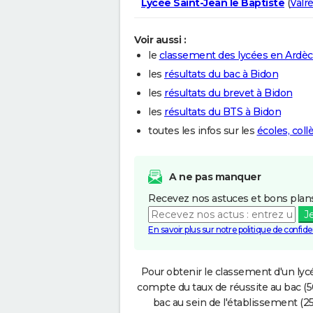
Lycée Saint-Jean le Baptiste
(
Valr
Voir aussi :
le
classement des lycées en Ardè
les
résultats du bac à Bidon
les
résultats du brevet à Bidon
les
résultats du BTS à Bidon
toutes les infos sur les
écoles, col
A ne pas manquer
Recevez nos astuces et bons plans
J
En savoir plus sur notre politique de confiden
Pour obtenir le classement d'un lycé
compte du taux de réussite au bac (50
bac au sein de l'établissement (25