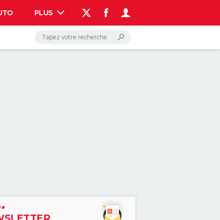
UTO
PLUS
AUTO
HIGH-TECH
BRICOLAGE
WEEK-END
LIFESTYLE
SANTE
VOYAGE
PHOTO
GUIDES D'ACHAT
BONS PLANS
CARTE DE VOEUX
DICTIONNAIRE
PROGRAMME TV
COPAINS D'AVANT
AVIS DE DÉCÈS
FORUM
Connexion
S'inscrire
Rechercher
SLETTER