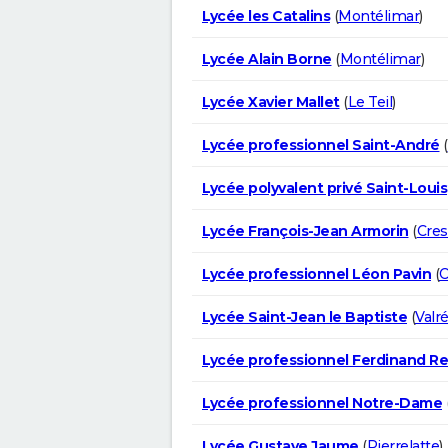
Lycée les Catalins
(
Montélimar
)
Lycée Alain Borne
(
Montélimar
)
Lycée Xavier Mallet
(
Le Teil
)
Lycée professionnel Saint-André
(
Lycée polyvalent privé Saint-Louis
Lycée François-Jean Armorin
(
Cres
Lycée professionnel Léon Pavin
(
C
Lycée Saint-Jean le Baptiste
(
Valr
Lycée professionnel Ferdinand Re
Lycée professionnel Notre-Dame
Lycée Gustave Jaume
(
Pierrelatte
)