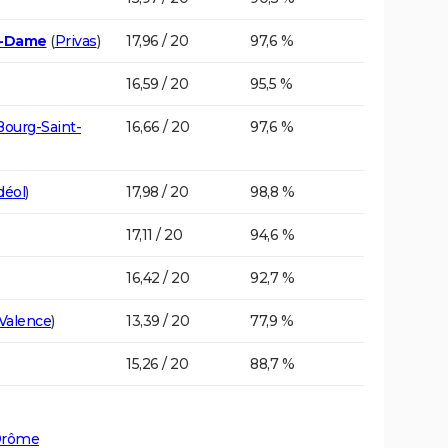
e-Dame
(
Privas
)
17,96 / 20
97,6 %
16,59 / 20
95,5 %
Bourg-Saint-
16,66 / 20
97,6 %
déol
)
17,98 / 20
98,8 %
17,11 / 20
94,6 %
16,42 / 20
92,7 %
Valence
)
13,39 / 20
77,9 %
15,26 / 20
88,7 %
 Drôme