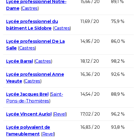
Lycée professionnel Notre-
15,66 / 20
89,1 %
Dame
(
Castres
)
Lycée professionnel du
11,69 / 20
75,9 %
bâtiment Le Sidobre
(
Castres
)
Lycée professionnel De La
14,95 / 20
86,0 %
Salle
(
Castres
)
Lycée Barral
(
Castres
)
18,12 / 20
98,2 %
Lycée professionnel Anne
16,36 / 20
92,6 %
Veaute
(
Castres
)
Lycée Jacques Brel
(
Saint-
14,54 / 20
88,9 %
Pons-de-Thomières
)
Lycée Vincent Auriol
(
Revel
)
17,02 / 20
96,2 %
Lycée polyvalent de
16,83 / 20
93,8 %
l'ameublement
(
Revel
)