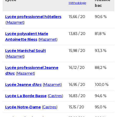
Méthodologie
bac
Lycée professionnel hôteliers
15,66 / 20
90,6 %
(
Mazamet
)
Lycée polyvalent Marie
13,83 / 20
81,8 %
Antoinette Riess
(
Mazamet
)
Lycée Maréchal Soult
15,98 / 20
93,3 %
(
Mazamet
)
Lycée professionnel Jeanne
16,12 / 20
88,2 %
d'Arc
(
Mazamet
)
Lycée Jeanne d'Arc
(
Mazamet
)
16,95 / 20
100,0 %
Lycée La Borde Basse
(
Castres
)
16,83 / 20
94,6 %
Lycée Notre-Dame
(
Castres
)
15,15 / 20
95,0 %