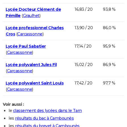
Lycée Docteur Clément de
16,83 / 20
93,8 %
Pémille
(
Graulhet
)
Lycée professionnel Charles
13,90 / 20
86,0 %
Cros
(
Carcassonne
)
Lycée Paul Sabatier
17,14 / 20
95,9 %
(
Carcassonne
)
Lycée polyvalent Jules Fil
15,02 / 20
86,9 %
(
Carcassonne
)
Lycée polyvalent Saint Louis
17,42 / 20
97,7 %
(
Carcassonne
)
Voir aussi :
le
classement des lycées dans le Tarn
les
résultats du bac à Cambounès
les
résultats du brevet à Cambounès