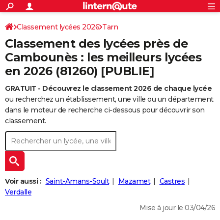
ACTUALITÉS
Connexion
S'inscrire
Classement lycées 2026
Tarn
Rechercher
Société
Education
Villes
Politique
Faits Divers
Monde
+
SPORT
Classement des lycées près de
Football
Cyclisme
Forum
Coupe du monde 2026
Tennis
Rugby
CULTURE
Cambounès : les meilleurs lycées
en 2026 (81260) [PUBLIE]
TNT
Cinéma
Musique
Programme TV
Streaming
Sorties cinéma
+
FINANCE
GRATUIT - Découvrez le classement 2026 de chaque lycée
Impôts
Immobilier
Banque
Crédit
Retraite
Epargne
Risques naturels par ville
Assurance
AUTO
ou recherchez un établissement, une ville ou un département
Réserver un essai
Berlines
Forum auto
Essais
Citadines
SUV
+
dans le moteur de recherche ci-dessous pour découvrir son
HIGH-TECH
classement.
Meilleur smartphone
Ordinateurs
Guide high-tech
Mobiles
Internet
Jeux vidéo
+
BRICOLAGE
Aménagement intérieur
Cuisine
Jardinage
+
Forum
Extérieur
Salle de bains
Rangement
WEEK-END
Escapades
Expositions
Week-end nature
Guides de France
Patrimoine
Musées
+
LIFESTYLE
Voir aussi :
Saint-Amans-Soult
Mazamet
Castres
Bien-être
Mode
+
Art de vivre
Loisirs
Modes de vie
Verdalle
SANTE
Mise à jour le 03/04/26
Guide de la santé
Médicaments
+
Alimentation
Maladies
Sommeil
VOYAGE