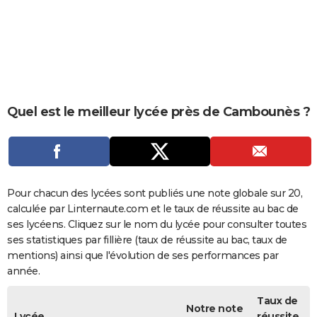
City break
Voyage de noces
Climat
Destinations
Voyage nature
Forum
+
PHOTO
GUIDES D'ACHAT
BONS PLANS
CARTE DE VOEUX
Quel est le meilleur lycée près de Cambounès ?
Carte Bonne année
Carte Pâques
Carte de Noël
Carte Saint-Valentin
Carte d'anniversaire
DICTIONNAIRE
Biographies
Expressions
Dictionnaire
Citations
Proverbes
PROGRAMME TV
COPAINS D'AVANT
Pour chacun des lycées sont publiés une note globale sur 20,
calculée par Linternaute.com et le taux de réussite au bac de
Se connecter
Collèges
Universités
Service militaire
S'inscrire
Lycées
Primaires
Entreprises
Avis de recherche
AVIS DE DÉCÈS
ses lycéens. Cliquez sur le nom du lycée pour consulter toutes
ses statistiques par fillière (taux de réussite au bac, taux de
FORUM
mentions) ainsi que l'évolution de ses performances par
année.
Lifestyle
Sport
Television
Cinema
Bricolage
Culture
Auto
Voyage
Taux de
Notre note
Lycée
réussite