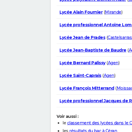
Lycée Alain Fournier
(
Mirande
)
Lycée professionnel Antoine Lom
Lycée Jean de Prades
(
Castelsarras
Lycée Jean-Baptiste de Baudre
(
A
Lycée Bernard Palissy
(
Agen
)
Lycée Saint-Caprais
(
Agen
)
Lycée François Mitterrand
(
Moissa
Lycée professionnel Jacques de 
Voir aussi :
le
classement des lycées dans le 
les
résultats du bac à Céran