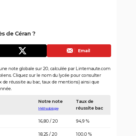
rès de Céran ?
Email
une note globale sur 20, calculée par Linternaute.com
ycéens. Cliquez sur le nom du lycée pour consulter
aux de réussite au bac, taux de mentions) ainsi que
année.
Notre note
Taux de
réussite bac
Méthodologie
16,80 / 20
94,9 %
18,25 / 20
100,0 %