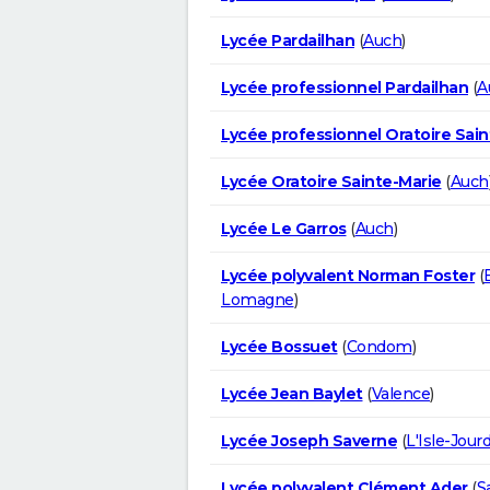
Lycée Pardailhan
(
Auch
)
Lycée professionnel Pardailhan
(
A
Lycée professionnel Oratoire Sain
Lycée Oratoire Sainte-Marie
(
Auch
Lycée Le Garros
(
Auch
)
Lycée polyvalent Norman Foster
(
Lomagne
)
Lycée Bossuet
(
Condom
)
Lycée Jean Baylet
(
Valence
)
Lycée Joseph Saverne
(
L'Isle-Jour
Lycée polyvalent Clément Ader
(
S