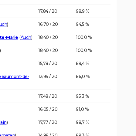
17,84 / 20
98,9 %
uch
)
16,70 / 20
94,5 %
te-Marie
(
Auch
)
18,40 / 20
100,0 %
)
18,40 / 20
100,0 %
15,78 / 20
89,4 %
Beaumont-de-
13,95 / 20
86,0 %
17,48 / 20
95,3 %
16,05 / 20
91,0 %
dain
)
17,77 / 20
98,7 %
amatan
)
14,98 / 20
89,3 %