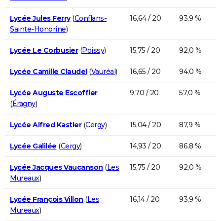
Lycée Jules Ferry
(
Conflans-
16,64 / 20
93,9 %
Sainte-Honorine
)
Lycée Le Corbusier
(
Poissy
)
15,75 / 20
92,0 %
Lycée Camille Claudel
(
Vauréal
)
16,65 / 20
94,0 %
Lycée Auguste Escoffier
9,70 / 20
57,0 %
(
Éragny
)
Lycée Alfred Kastler
(
Cergy
)
15,04 / 20
87,9 %
Lycée Galilée
(
Cergy
)
14,93 / 20
86,8 %
Lycée Jacques Vaucanson
(
Les
15,75 / 20
92,0 %
Mureaux
)
Lycée François Villon
(
Les
16,14 / 20
93,9 %
Mureaux
)