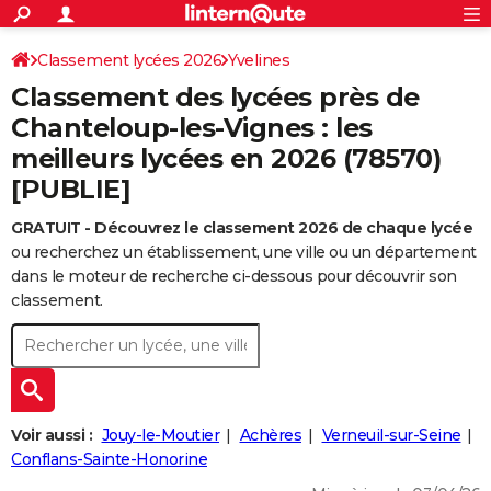
ACTUALITÉS
Connexion
S'inscrire
Classement lycées 2026
Yvelines
Rechercher
Société
Education
Villes
Politique
Faits Divers
Monde
+
SPORT
Classement des lycées près de
Football
Cyclisme
Forum
Coupe du monde 2026
Tennis
Rugby
CULTURE
Chanteloup-les-Vignes : les
meilleurs lycées en 2026 (78570)
TNT
Cinéma
Musique
Programme TV
Streaming
Sorties cinéma
+
FINANCE
[PUBLIE]
Impôts
Immobilier
Banque
Crédit
Retraite
Epargne
Risques naturels par ville
Assurance
AUTO
GRATUIT - Découvrez le classement 2026 de chaque lycée
Réserver un essai
Berlines
Forum auto
Essais
Citadines
SUV
+
HIGH-TECH
ou recherchez un établissement, une ville ou un département
dans le moteur de recherche ci-dessous pour découvrir son
Meilleur smartphone
Ordinateurs
Guide high-tech
Mobiles
Internet
Jeux vidéo
+
BRICOLAGE
classement.
Aménagement intérieur
Cuisine
Jardinage
+
Forum
Extérieur
Salle de bains
Rangement
WEEK-END
Escapades
Expositions
Week-end nature
Guides de France
Patrimoine
Musées
+
LIFESTYLE
Bien-être
Mode
+
Art de vivre
Loisirs
Modes de vie
SANTE
Voir aussi :
Jouy-le-Moutier
Achères
Verneuil-sur-Seine
Conflans-Sainte-Honorine
Guide de la santé
Médicaments
+
Alimentation
Maladies
Sommeil
VOYAGE