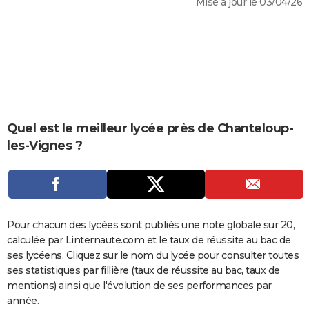
Mise à jour le 03/04/26
City break
Voyage de noces
Climat
Destinations
Voyage nature
Forum
+
PHOTO
GUIDES D'ACHAT
BONS PLANS
CARTE DE VOEUX
Carte Bonne année
Carte Pâques
Carte de Noël
Carte Saint-Valentin
Carte d'anniversaire
Quel est le meilleur lycée près de Chanteloup-
DICTIONNAIRE
les-Vignes ?
Biographies
Expressions
Dictionnaire
Citations
Proverbes
PROGRAMME TV
COPAINS D'AVANT
Se connecter
Collèges
Universités
Service militaire
S'inscrire
Lycées
Primaires
Entreprises
Avis de recherche
AVIS DE DÉCÈS
Pour chacun des lycées sont publiés une note globale sur 20,
calculée par Linternaute.com et le taux de réussite au bac de
FORUM
ses lycéens. Cliquez sur le nom du lycée pour consulter toutes
Lifestyle
Sport
Television
Cinema
Bricolage
Culture
Auto
Voyage
ses statistiques par fillière (taux de réussite au bac, taux de
mentions) ainsi que l'évolution de ses performances par
année.