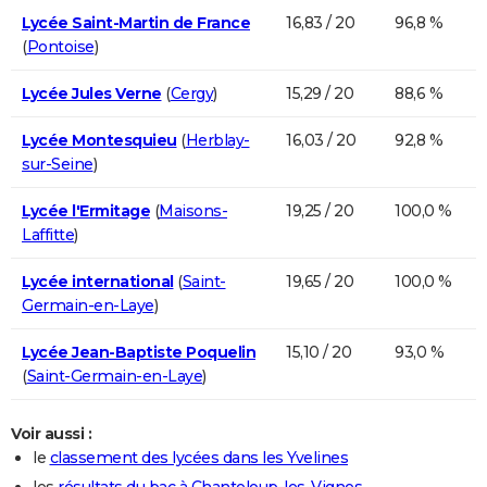
Lycée Saint-Martin de France
16,83 / 20
96,8 %
(
Pontoise
)
Lycée Jules Verne
(
Cergy
)
15,29 / 20
88,6 %
Lycée Montesquieu
(
Herblay-
16,03 / 20
92,8 %
sur-Seine
)
Lycée l'Ermitage
(
Maisons-
19,25 / 20
100,0 %
Laffitte
)
Lycée international
(
Saint-
19,65 / 20
100,0 %
Germain-en-Laye
)
Lycée Jean-Baptiste Poquelin
15,10 / 20
93,0 %
(
Saint-Germain-en-Laye
)
Voir aussi :
le
classement des lycées dans les Yvelines
les
résultats du bac à Chanteloup-les-Vignes