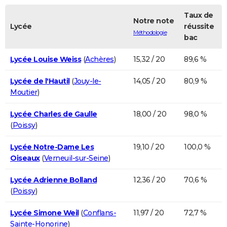
Taux de
Notre note
Lycée
réussite
Méthodologie
bac
Lycée Louise Weiss
(
Achères
)
15,32 / 20
89,6 %
Lycée de l'Hautil
(
Jouy-le-
14,05 / 20
80,9 %
Moutier
)
Lycée Charles de Gaulle
18,00 / 20
98,0 %
(
Poissy
)
Lycée Notre-Dame Les
19,10 / 20
100,0 %
Oiseaux
(
Verneuil-sur-Seine
)
Lycée Adrienne Bolland
12,36 / 20
70,6 %
(
Poissy
)
Lycée Simone Weil
(
Conflans-
11,97 / 20
72,7 %
Sainte-Honorine
)