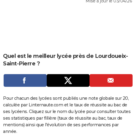
Mise à jour le 03/04/26
City break
Voyage de noces
Climat
Destinations
Voyage nature
Forum
+
PHOTO
GUIDES D'ACHAT
BONS PLANS
CARTE DE VOEUX
Carte Bonne année
Carte Pâques
Carte de Noël
Carte Saint-Valentin
Carte d'anniversaire
Quel est le meilleur lycée près de Lourdoueix-
DICTIONNAIRE
Saint-Pierre ?
Biographies
Expressions
Dictionnaire
Citations
Proverbes
PROGRAMME TV
COPAINS D'AVANT
Se connecter
Collèges
Universités
Service militaire
S'inscrire
Lycées
Primaires
Entreprises
Avis de recherche
AVIS DE DÉCÈS
Pour chacun des lycées sont publiés une note globale sur 20,
calculée par Linternaute.com et le taux de réussite au bac de
FORUM
ses lycéens. Cliquez sur le nom du lycée pour consulter toutes
Lifestyle
Sport
Television
Cinema
Bricolage
Culture
Auto
Voyage
ses statistiques par fillière (taux de réussite au bac, taux de
mentions) ainsi que l'évolution de ses performances par
année.