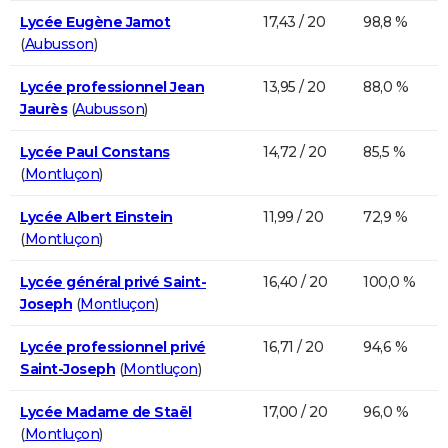
Lycée Eugène Jamot
17,43 / 20
98,8 %
(
Aubusson
)
Lycée professionnel Jean
13,95 / 20
88,0 %
Jaurès
(
Aubusson
)
Lycée Paul Constans
14,72 / 20
85,5 %
(
Montluçon
)
Lycée Albert Einstein
11,99 / 20
72,9 %
(
Montluçon
)
Lycée général privé Saint-
16,40 / 20
100,0 %
Joseph
(
Montluçon
)
Lycée professionnel privé
16,71 / 20
94,6 %
Saint-Joseph
(
Montluçon
)
Lycée Madame de Staël
17,00 / 20
96,0 %
(
Montluçon
)