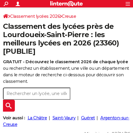
ACTUALITÉS
Connexion
S'inscrire
Classement lycées 2026
Creuse
Rechercher
Société
Education
Villes
Politique
Faits Divers
Monde
+
SPORT
Classement des lycées près de
Football
Cyclisme
Forum
Coupe du monde 2026
Tennis
Rugby
CULTURE
Lourdoueix-Saint-Pierre : les
meilleurs lycées en 2026 (23360)
TNT
Cinéma
Musique
Programme TV
Streaming
Sorties cinéma
+
FINANCE
[PUBLIE]
Impôts
Immobilier
Banque
Crédit
Retraite
Epargne
Risques naturels par ville
Assurance
AUTO
GRATUIT - Découvrez le classement 2026 de chaque lycée
Réserver un essai
Berlines
Forum auto
Essais
Citadines
SUV
+
HIGH-TECH
ou recherchez un établissement, une ville ou un département
dans le moteur de recherche ci-dessous pour découvrir son
Meilleur smartphone
Ordinateurs
Guide high-tech
Mobiles
Internet
Jeux vidéo
+
BRICOLAGE
classement.
Aménagement intérieur
Cuisine
Jardinage
+
Forum
Extérieur
Salle de bains
Rangement
WEEK-END
Escapades
Expositions
Week-end nature
Guides de France
Patrimoine
Musées
+
LIFESTYLE
Bien-être
Mode
+
Art de vivre
Loisirs
Modes de vie
SANTE
Voir aussi :
La Châtre
Saint-Vaury
Guéret
Argenton-sur-
Creuse
Guide de la santé
Médicaments
+
Alimentation
Maladies
Sommeil
VOYAGE