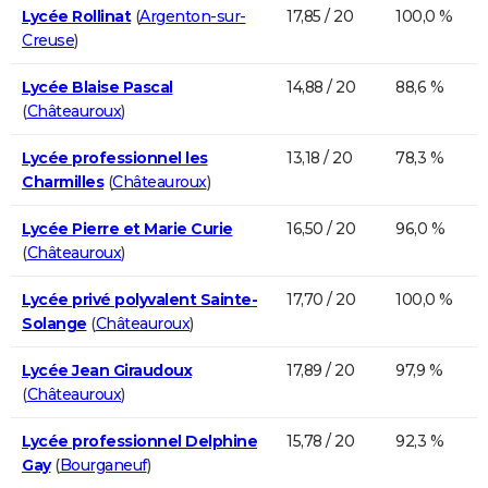
Lycée Rollinat
(
Argenton-sur-
17,85 / 20
100,0 %
Creuse
)
Lycée Blaise Pascal
14,88 / 20
88,6 %
(
Châteauroux
)
Lycée professionnel les
13,18 / 20
78,3 %
Charmilles
(
Châteauroux
)
Lycée Pierre et Marie Curie
16,50 / 20
96,0 %
(
Châteauroux
)
Lycée privé polyvalent Sainte-
17,70 / 20
100,0 %
Solange
(
Châteauroux
)
Lycée Jean Giraudoux
17,89 / 20
97,9 %
(
Châteauroux
)
Lycée professionnel Delphine
15,78 / 20
92,3 %
Gay
(
Bourganeuf
)