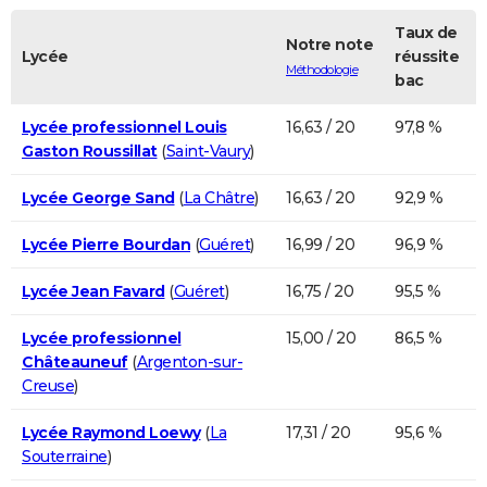
Taux de
Notre note
Lycée
réussite
Méthodologie
bac
Lycée professionnel Louis
16,63 / 20
97,8 %
Gaston Roussillat
(
Saint-Vaury
)
Lycée George Sand
(
La Châtre
)
16,63 / 20
92,9 %
Lycée Pierre Bourdan
(
Guéret
)
16,99 / 20
96,9 %
Lycée Jean Favard
(
Guéret
)
16,75 / 20
95,5 %
Lycée professionnel
15,00 / 20
86,5 %
Châteauneuf
(
Argenton-sur-
Creuse
)
Lycée Raymond Loewy
(
La
17,31 / 20
95,6 %
Souterraine
)