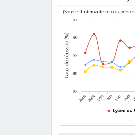
(Source : Linternaute.com d'après min
100
Taux de réussite (%)
95
90
85
80
2011
2010
2
2009
2013
2008
2012
Lycée du 