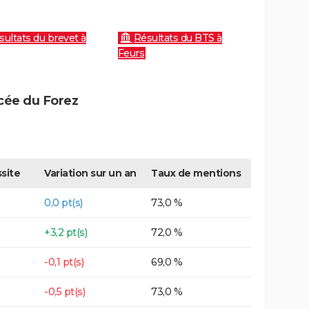
sultats du brevet à
Résultats du BTS à
Feurs
ycée du Forez
site
Variation sur un an
Taux de mentions
0,0 pt(s)
73,0 %
+3,2 pt(s)
72,0 %
-0,1 pt(s)
69,0 %
-0,5 pt(s)
73,0 %