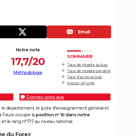
Email
Notre note
SOMMAIRE
17,7/20
Taux de réussite au bac
Taux de réussite par série
Méthodologie
Taux d'accès au bac
Avis sur ce lycée
Donnez votre avis
 le département, le lycée d'enseignement général et
à Feurs occupe la
position n°10 dans notre
e
et le rang n°717 au niveau national.
ée du Forez