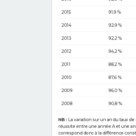
2015
91,9 %
2014
92,9 %
2013
92,2 %
2012
94,2 %
2011
88,2 %
2010
87,6 %
2009
96,0 %
2008
90,8 %
NB :
La variation sur un an du taux de 
réussite entre une année A et une anné
correspond donc à la différence const