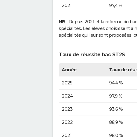
2021
97,4 %
NB :
Depuis 2021 et la réforme du bacca
spécialités. Les élèves choisissent a
spécialités qui leur sont proposées, 
Taux de réussite bac ST2S
Année
Taux de réus
2025
94,4 %
2024
97,9 %
2023
93,6 %
2022
88,9 %
2021
98,0 %