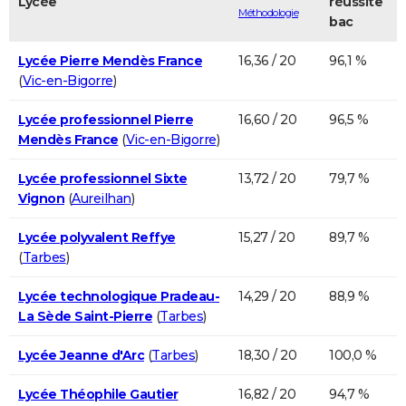
Lycée
réussite
Méthodologie
bac
Lycée Pierre Mendès France
16,36 / 20
96,1 %
(
Vic-en-Bigorre
)
Lycée professionnel Pierre
16,60 / 20
96,5 %
Mendès France
(
Vic-en-Bigorre
)
Lycée professionnel Sixte
13,72 / 20
79,7 %
Vignon
(
Aureilhan
)
Lycée polyvalent Reffye
15,27 / 20
89,7 %
(
Tarbes
)
Lycée technologique Pradeau-
14,29 / 20
88,9 %
La Sède Saint-Pierre
(
Tarbes
)
Lycée Jeanne d'Arc
(
Tarbes
)
18,30 / 20
100,0 %
Lycée Théophile Gautier
16,82 / 20
94,7 %