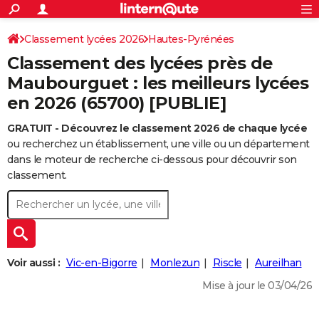
ACTUALITÉS
Connexion
S'inscrire
Classement lycées 2026
Hautes-Pyrénées
Rechercher
Société
Education
Villes
Politique
Faits Divers
Monde
+
SPORT
Classement des lycées près de
Football
Cyclisme
Forum
Coupe du monde 2026
Tennis
Rugby
CULTURE
Maubourguet : les meilleurs lycées
en 2026 (65700) [PUBLIE]
TNT
Cinéma
Musique
Programme TV
Streaming
Sorties cinéma
+
FINANCE
GRATUIT - Découvrez le classement 2026 de chaque lycée
Impôts
Immobilier
Banque
Crédit
Retraite
Epargne
Risques naturels par ville
Assurance
AUTO
ou recherchez un établissement, une ville ou un département
Réserver un essai
Berlines
Forum auto
Essais
Citadines
SUV
+
dans le moteur de recherche ci-dessous pour découvrir son
HIGH-TECH
classement.
Meilleur smartphone
Ordinateurs
Guide high-tech
Mobiles
Internet
Jeux vidéo
+
BRICOLAGE
Aménagement intérieur
Cuisine
Jardinage
+
Forum
Extérieur
Salle de bains
Rangement
WEEK-END
Escapades
Expositions
Week-end nature
Guides de France
Patrimoine
Musées
+
LIFESTYLE
Voir aussi :
Vic-en-Bigorre
Monlezun
Riscle
Aureilhan
Bien-être
Mode
+
Art de vivre
Loisirs
Modes de vie
SANTE
Mise à jour le 03/04/26
Guide de la santé
Médicaments
+
Alimentation
Maladies
Sommeil
VOYAGE