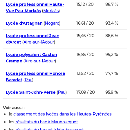
Lycée professionnel Haute-
15,12 / 20
88,7 %
Vue Pau-Morlaàs
(
Morlaàs
)
Lycée d'Artagnan
(
Nogaro
)
16,61 / 20
93,4 %
Lycée professionnel Jean
15,46 / 20
88,6 %
d'Arcet
(
Aire-sur-l'Adour
)
Lycée polyvalent Gaston
16,85 / 20
95,2 %
Crampe
(
Aire-sur-l'Adour
)
Lycée professionnel Honoré
13,52 / 20
77,7 %
Baradat
(
Pau
)
Lycée Saint-John-Perse
(
Pau
)
17,09 / 20
95,9 %
Voir aussi :
le
classement des lycées dans les Hautes-Pyrénées
les
résultats du bac à Maubourguet
les
résultats du brevet à Maubourguet