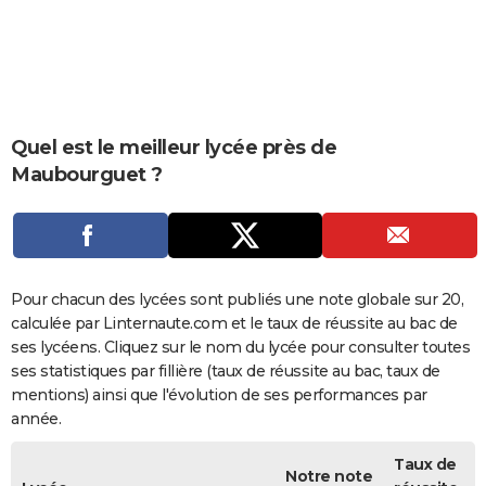
City break
Voyage de noces
Climat
Destinations
Voyage nature
Forum
+
PHOTO
GUIDES D'ACHAT
BONS PLANS
Quel est le meilleur lycée près de
CARTE DE VOEUX
Maubourguet ?
Carte Bonne année
Carte Pâques
Carte de Noël
Carte Saint-Valentin
Carte d'anniversaire
DICTIONNAIRE
Biographies
Expressions
Dictionnaire
Citations
Proverbes
PROGRAMME TV
COPAINS D'AVANT
Pour chacun des lycées sont publiés une note globale sur 20,
calculée par Linternaute.com et le taux de réussite au bac de
Se connecter
Collèges
Universités
Service militaire
S'inscrire
Lycées
Primaires
Entreprises
Avis de recherche
AVIS DE DÉCÈS
ses lycéens. Cliquez sur le nom du lycée pour consulter toutes
ses statistiques par fillière (taux de réussite au bac, taux de
FORUM
mentions) ainsi que l'évolution de ses performances par
Lifestyle
Sport
Television
Cinema
Bricolage
Culture
Auto
Voyage
année.
Taux de
Notre note