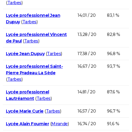
(
Tarbes
)
Lycée professionnel Jean
14,01 / 20
83,1 %
Dupuy
(
Tarbes
)
Lycée professionnel Vincent
13,28 / 20
82,8 %
de Paul
(
Tarbes
)
Lycée Jean Dupuy
(
Tarbes
)
17,38 / 20
96,8 %
Lycée professionnel Saint-
16,67 / 20
93,7 %
Pierre Pradeau La Sède
(
Tarbes
)
Lycée professionnel
14,81 / 20
87,6 %
Lautréamont
(
Tarbes
)
Lycée Marie Curie
(
Tarbes
)
16,57 / 20
96,7 %
Lycée Alain Fournier
(
Mirande
)
16,74 / 20
91,6 %