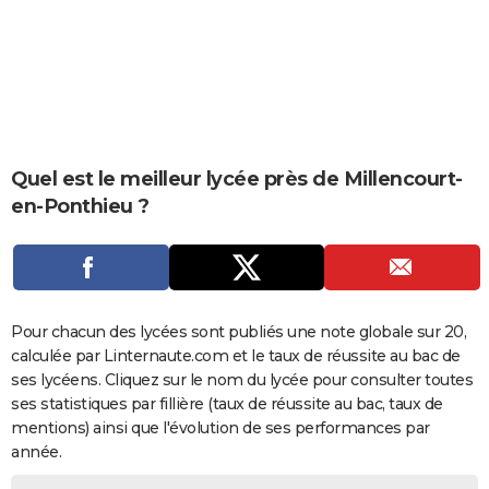
City break
Voyage de noces
Climat
Destinations
Voyage nature
Forum
+
PHOTO
GUIDES D'ACHAT
BONS PLANS
CARTE DE VOEUX
Quel est le meilleur lycée près de Millencourt-
Carte Bonne année
Carte Pâques
Carte de Noël
Carte Saint-Valentin
Carte d'anniversaire
en-Ponthieu ?
DICTIONNAIRE
Biographies
Expressions
Dictionnaire
Citations
Proverbes
PROGRAMME TV
COPAINS D'AVANT
Pour chacun des lycées sont publiés une note globale sur 20,
Se connecter
Collèges
Universités
Service militaire
S'inscrire
Lycées
Primaires
Entreprises
Avis de recherche
AVIS DE DÉCÈS
calculée par Linternaute.com et le taux de réussite au bac de
ses lycéens. Cliquez sur le nom du lycée pour consulter toutes
FORUM
ses statistiques par fillière (taux de réussite au bac, taux de
Lifestyle
Sport
Television
Cinema
Bricolage
Culture
Auto
Voyage
mentions) ainsi que l'évolution de ses performances par
année.