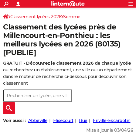
ACTUALITÉS
Connexion
S'inscrire
Classement lycées 2026
Somme
Rechercher
Société
Education
Villes
Politique
Faits Divers
Monde
+
SPORT
Classement des lycées près de
Football
Cyclisme
Forum
Coupe du monde 2026
Tennis
Rugby
CULTURE
Millencourt-en-Ponthieu : les
meilleurs lycées en 2026 (80135)
TNT
Cinéma
Musique
Programme TV
Streaming
Sorties cinéma
+
FINANCE
[PUBLIE]
Impôts
Immobilier
Banque
Crédit
Retraite
Epargne
Risques naturels par ville
Assurance
AUTO
GRATUIT - Découvrez le classement 2026 de chaque lycée
Réserver un essai
Berlines
Forum auto
Essais
Citadines
SUV
+
HIGH-TECH
ou recherchez un établissement, une ville ou un département
dans le moteur de recherche ci-dessous pour découvrir son
Meilleur smartphone
Ordinateurs
Guide high-tech
Mobiles
Internet
Jeux vidéo
+
BRICOLAGE
classement.
Aménagement intérieur
Cuisine
Jardinage
+
Forum
Extérieur
Salle de bains
Rangement
WEEK-END
Escapades
Expositions
Week-end nature
Guides de France
Patrimoine
Musées
+
LIFESTYLE
Bien-être
Mode
+
Art de vivre
Loisirs
Modes de vie
SANTE
Voir aussi :
Abbeville
Flixecourt
Rue
Friville-Escarbotin
Guide de la santé
Médicaments
+
Alimentation
Maladies
Sommeil
Mise à jour le 03/04/26
VOYAGE