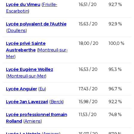
Lycée du Vimeu
(
Friville-
16,51 / 20
92,7 %
Escarbotin
)
Lycée polyvalent de l'Authie
15,63 / 20
92,9 %
(
Doullens
)
Lycée privé Sainte
18,00 / 20
100,0 %
Austreberthe
(
Montreuil-sur-
Mer
)
Lycée Eugène Woillez
16,53 / 20
95,3 %
(
Montreuil-sur-Mer
)
Lycée Anguier
(
Eu
)
17,43 / 20
96,7 %
Lycée Jan Lavezzari
(
Berck
)
15,98 / 20
92,2 %
Lycée professionnel Romain
11,53 / 20
74,8 %
Rolland
(
Amiens
)
Lycée La Hotoie
(
Amiens
)
15,07 / 20
87,9 %