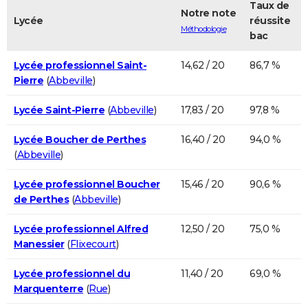
Taux de
Notre note
Lycée
réussite
Méthodologie
bac
Lycée professionnel Saint-
14,62 / 20
86,7 %
Pierre
(
Abbeville
)
Lycée Saint-Pierre
(
Abbeville
)
17,83 / 20
97,8 %
Lycée Boucher de Perthes
16,40 / 20
94,0 %
(
Abbeville
)
Lycée professionnel Boucher
15,46 / 20
90,6 %
de Perthes
(
Abbeville
)
Lycée professionnel Alfred
12,50 / 20
75,0 %
Manessier
(
Flixecourt
)
Lycée professionnel du
11,40 / 20
69,0 %
Marquenterre
(
Rue
)