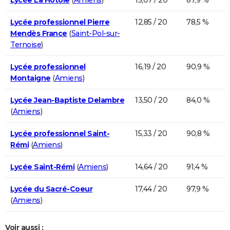
Lycée professionnel Pierre
12,85 / 20
78,5 %
Mendès France
(
Saint-Pol-sur-
Ternoise
)
Lycée professionnel
16,19 / 20
90,9 %
Montaigne
(
Amiens
)
Lycée Jean-Baptiste Delambre
13,50 / 20
84,0 %
(
Amiens
)
Lycée professionnel Saint-
15,33 / 20
90,8 %
Rémi
(
Amiens
)
Lycée Saint-Rémi
(
Amiens
)
14,64 / 20
91,4 %
Lycée du Sacré-Coeur
17,44 / 20
97,9 %
(
Amiens
)
Voir aussi :