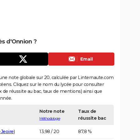
rès d'Onnion ?
Email
une note globale sur 20, calculée par Linternaute.com
ycéens. Cliquez sur le nom du lycée pour consulter
aux de réussite au bac, taux de mentions) ainsi que
année.
Notre note
Taux de
réussite bac
Méthodologie
-Jeoire
)
13,98 / 20
87,8 %