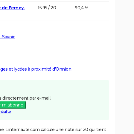
e de Ferney-
15,95 / 20
90,4 %
-Savoie
lèges et lycées à proximité d'Onnion
 directement par e-mail.
e m'abonne
tialité
e, Linternaute.com calcule une note sur 20 qui tient