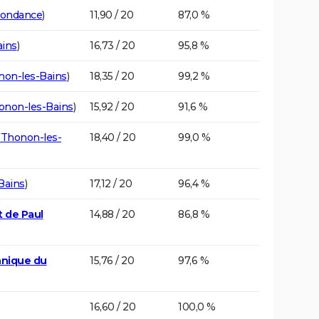
ondance
)
11,90 / 20
87,0 %
ains
)
16,73 / 20
95,8 %
non-les-Bains
)
18,35 / 20
99,2 %
onon-les-Bains
)
15,92 / 20
91,6 %
(
Thonon-les-
18,40 / 20
99,0 %
Bains
)
17,12 / 20
96,4 %
t de Paul
14,88 / 20
86,8 %
hnique du
15,76 / 20
97,6 %
16,60 / 20
100,0 %