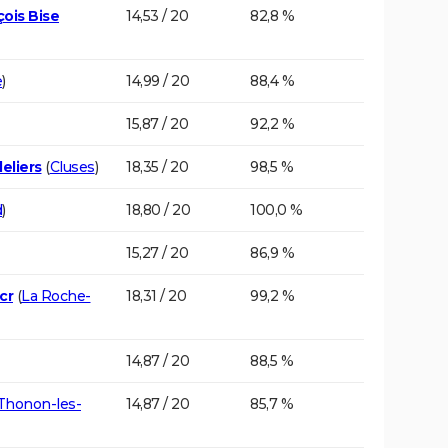
çois Bise
14,53 / 20
82,8 %
e
)
14,99 / 20
88,4 %
15,87 / 20
92,2 %
eliers
(
Cluses
)
18,35 / 20
98,5 %
d
)
18,80 / 20
100,0 %
15,27 / 20
86,9 %
cr
(
La Roche-
18,31 / 20
99,2 %
14,87 / 20
88,5 %
Thonon-les-
14,87 / 20
85,7 %