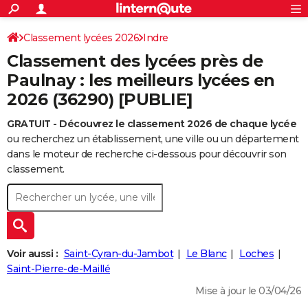
ACTUALITÉS
Connexion
S'inscrire
Classement lycées 2026
Indre
Rechercher
Société
Education
Villes
Politique
Faits Divers
Monde
+
SPORT
Classement des lycées près de
Football
Cyclisme
Forum
Coupe du monde 2026
Tennis
Rugby
CULTURE
Paulnay : les meilleurs lycées en
2026 (36290) [PUBLIE]
TNT
Cinéma
Musique
Programme TV
Streaming
Sorties cinéma
+
FINANCE
GRATUIT - Découvrez le classement 2026 de chaque lycée
Impôts
Immobilier
Banque
Crédit
Retraite
Epargne
Risques naturels par ville
Assurance
AUTO
ou recherchez un établissement, une ville ou un département
Réserver un essai
Berlines
Forum auto
Essais
Citadines
SUV
+
dans le moteur de recherche ci-dessous pour découvrir son
HIGH-TECH
classement.
Meilleur smartphone
Ordinateurs
Guide high-tech
Mobiles
Internet
Jeux vidéo
+
BRICOLAGE
Aménagement intérieur
Cuisine
Jardinage
+
Forum
Extérieur
Salle de bains
Rangement
WEEK-END
Escapades
Expositions
Week-end nature
Guides de France
Patrimoine
Musées
+
LIFESTYLE
Voir aussi :
Saint-Cyran-du-Jambot
Le Blanc
Loches
Bien-être
Mode
+
Art de vivre
Loisirs
Modes de vie
Saint-Pierre-de-Maillé
SANTE
Mise à jour le 03/04/26
Guide de la santé
Médicaments
+
Alimentation
Maladies
Sommeil
VOYAGE