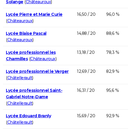
Solange
(
Châteauroux
)
Lycée Pierre et Marie Curie
16,50 / 20
96,0 %
(
Châteauroux
)
Lycée Blaise Pascal
14,88 / 20
88,6 %
(
Châteauroux
)
Lycée professionnel les
13,18 / 20
78,3 %
Charmilles
(
Châteauroux
)
Lycée professionnel le Verger
12,69 / 20
82,9 %
(
Châtellerault
)
Lycée professionnel Saint-
16,31 / 20
95,6 %
Gabriel Notre-Dame
(
Châtellerault
)
Lycée Edouard Branly
15,69 / 20
92,9 %
(
Châtellerault
)