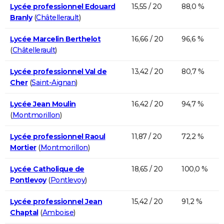
Lycée professionnel Edouard
15,55 / 20
88,0 %
Branly
(
Châtellerault
)
Lycée Marcelin Berthelot
16,66 / 20
96,6 %
(
Châtellerault
)
Lycée professionnel Val de
13,42 / 20
80,7 %
Cher
(
Saint-Aignan
)
Lycée Jean Moulin
16,42 / 20
94,7 %
(
Montmorillon
)
Lycée professionnel Raoul
11,87 / 20
72,2 %
Mortier
(
Montmorillon
)
Lycée Catholique de
18,65 / 20
100,0 %
Pontlevoy
(
Pontlevoy
)
Lycée professionnel Jean
15,42 / 20
91,2 %
Chaptal
(
Amboise
)