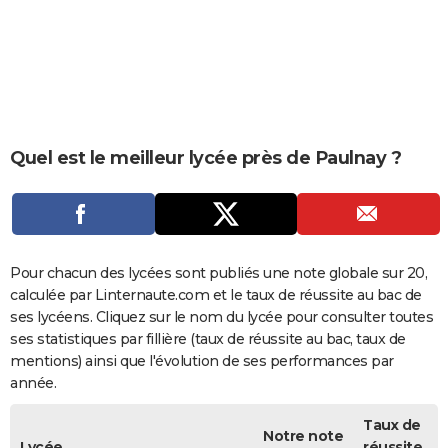
City break
Voyage de noces
Climat
Destinations
Voyage nature
Forum
+
PHOTO
GUIDES D'ACHAT
BONS PLANS
CARTE DE VOEUX
Quel est le meilleur lycée près de Paulnay ?
Carte Bonne année
Carte Pâques
Carte de Noël
Carte Saint-Valentin
Carte d'anniversaire
DICTIONNAIRE
Biographies
Expressions
Dictionnaire
Citations
Proverbes
PROGRAMME TV
COPAINS D'AVANT
Pour chacun des lycées sont publiés une note globale sur 20,
calculée par Linternaute.com et le taux de réussite au bac de
Se connecter
Collèges
Universités
Service militaire
S'inscrire
Lycées
Primaires
Entreprises
Avis de recherche
AVIS DE DÉCÈS
ses lycéens. Cliquez sur le nom du lycée pour consulter toutes
ses statistiques par fillière (taux de réussite au bac, taux de
FORUM
mentions) ainsi que l'évolution de ses performances par
année.
Lifestyle
Sport
Television
Cinema
Bricolage
Culture
Auto
Voyage
Taux de
Notre note
Lycée
réussite