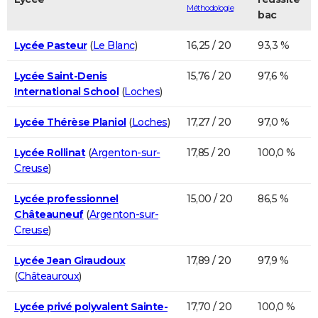
Méthodologie
bac
Lycée Pasteur
(
Le Blanc
)
16,25 / 20
93,3 %
Lycée Saint-Denis
15,76 / 20
97,6 %
International School
(
Loches
)
Lycée Thérèse Planiol
(
Loches
)
17,27 / 20
97,0 %
Lycée Rollinat
(
Argenton-sur-
17,85 / 20
100,0 %
Creuse
)
Lycée professionnel
15,00 / 20
86,5 %
Châteauneuf
(
Argenton-sur-
Creuse
)
Lycée Jean Giraudoux
17,89 / 20
97,9 %
(
Châteauroux
)
Lycée privé polyvalent Sainte-
17,70 / 20
100,0 %