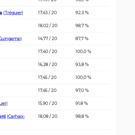
a
(
Tréguier
)
17,43 / 20
92,3 %
18,02 / 20
98,7 %
Guingamp
)
14,77 / 20
87,7 %
17,40 / 20
100,0 %
16,28 / 20
93,8 %
17,45 / 20
100,0 %
17,45 / 20
97,0 %
uer
)
15,90 / 20
91,8 %
on)
(
Carhaix-
18,08 / 20
98,8 %