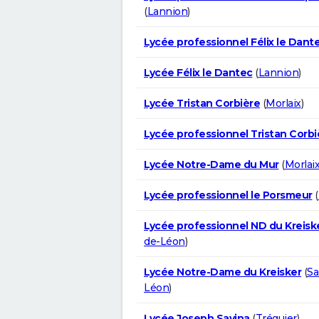
(
Lannion
)
Lycée professionnel Félix le Dant
Lycée Félix le Dantec
(
Lannion
)
Lycée Tristan Corbière
(
Morlaix
)
Lycée professionnel Tristan Corbi
Lycée Notre-Dame du Mur
(
Morlai
Lycée professionnel le Porsmeur
(
Lycée professionnel ND du Kreisk
de-Léon
)
Lycée Notre-Dame du Kreisker
(
Sa
Léon
)
Lycée Joseph Savina
(
Tréguier
)