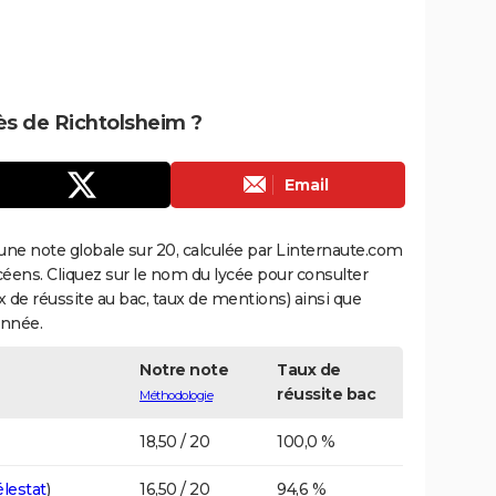
rès de Richtolsheim ?
Email
une note globale sur 20, calculée par Linternaute.com
ycéens. Cliquez sur le nom du lycée pour consulter
aux de réussite au bac, taux de mentions) ainsi que
année.
Notre note
Taux de
réussite bac
Méthodologie
18,50 / 20
100,0 %
élestat
)
16,50 / 20
94,6 %