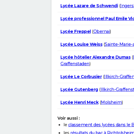
Lycée Lazare de Schwendi
(
Inger
Lycée professionnel Paul Emile Vi
Lycée Freppel
(
Obernai
)
Lycée Louise Weiss
(
Sainte-Marie-
Lycée hôtelier Alexandre Dumas
(
Graffenstaden
)
Lycée Le Corbusier
(
Illkirch-Graff
Lycée Gutenberg
(
Illkirch-Graffen
Lycée Henri Meck
(
Molsheim
)
Voir aussi :
le
classement des lycées dans le 
les
résultats du bac à Richtolshei