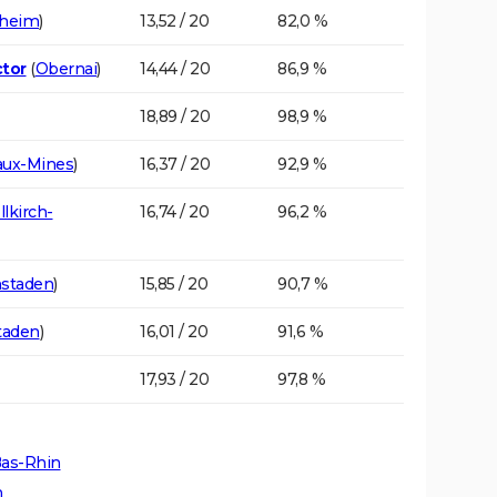
sheim
)
13,52 / 20
82,0 %
ctor
(
Obernai
)
14,44 / 20
86,9 %
18,89 / 20
98,9 %
aux-Mines
)
16,37 / 20
92,9 %
Illkirch-
16,74 / 20
96,2 %
enstaden
)
15,85 / 20
90,7 %
staden
)
16,01 / 20
91,6 %
17,93 / 20
97,8 %
Bas-Rhin
m