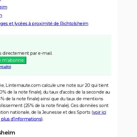
heim
m
lèges et lycées à proximité de Richtolsheim
 directement par e-mail.
e m'abonne
tialité
e, Linternaute.com calcule une note sur 20 qui tient
% de la note finale), du taux d'accès de la seconde au
% de la note finale) ainsi que du taux de mentions
blissement (25% de la note finale). Ces données sont
tion nationale, de la Jeunesse et des Sports (
voir ici
 plus d'informations
).
lsheim