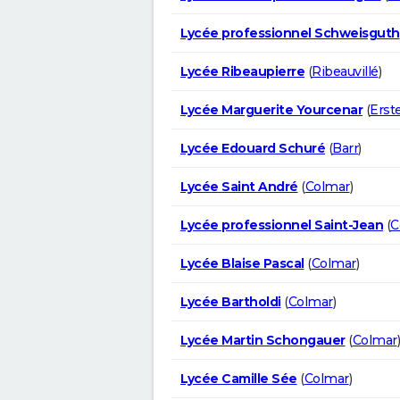
Lycée professionnel Schweisguth
Lycée Ribeaupierre
(
Ribeauvillé
)
Lycée Marguerite Yourcenar
(
Erst
Lycée Edouard Schuré
(
Barr
)
Lycée Saint André
(
Colmar
)
Lycée professionnel Saint-Jean
(
C
Lycée Blaise Pascal
(
Colmar
)
Lycée Bartholdi
(
Colmar
)
Lycée Martin Schongauer
(
Colmar
)
Lycée Camille Sée
(
Colmar
)