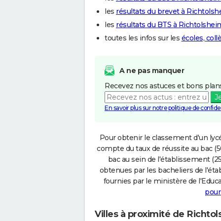
les
résultats du brevet à Richtols
les
résultats du BTS à Richtolshei
toutes les infos sur les
écoles, col
A ne pas manquer
Recevez nos astuces et bons plans
J
En savoir plus sur notre politique de confiden
Pour obtenir le classement d'un lycé
compte du taux de réussite au bac (50
bac au sein de l'établissement (25
obtenues par les bacheliers de l'éta
fournies par le ministère de l'Educa
pour
Villes à proximité de Richto