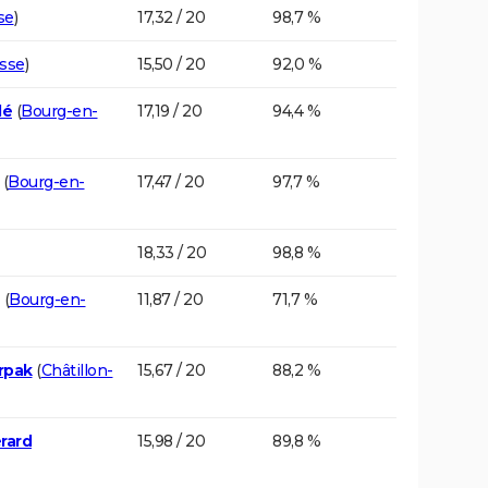
se
)
17,32 / 20
98,7 %
sse
)
15,50 / 20
92,0 %
dé
(
Bourg-en-
17,19 / 20
94,4 %
(
Bourg-en-
17,47 / 20
97,7 %
18,33 / 20
98,8 %
(
Bourg-en-
11,87 / 20
71,7 %
rpak
(
Châtillon-
15,67 / 20
88,2 %
rard
15,98 / 20
89,8 %