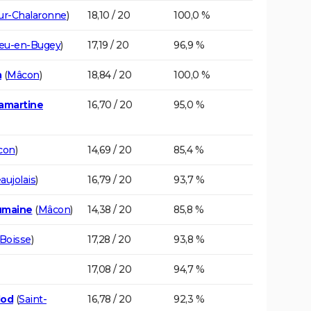
sur-Chalaronne
)
18,10 / 20
100,0 %
eu-en-Bugey
)
17,19 / 20
96,9 %
m
(
Mâcon
)
18,84 / 20
100,0 %
Lamartine
16,70 / 20
95,0 %
con
)
14,69 / 20
85,4 %
aujolais
)
16,79 / 20
93,7 %
umaine
(
Mâcon
)
14,38 / 20
85,8 %
 Boisse
)
17,28 / 20
93,8 %
17,08 / 20
94,7 %
lod
(
Saint-
16,78 / 20
92,3 %