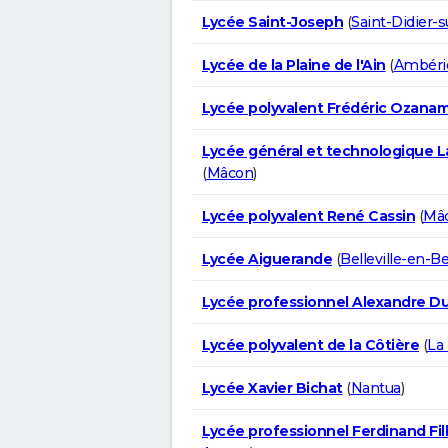
Lycée Saint-Joseph
(
Saint-Didier-
Lycée de la Plaine de l'Ain
(
Ambéri
Lycée polyvalent Frédéric Ozana
Lycée général et technologique 
(
Mâcon
)
Lycée polyvalent René Cassin
(
Mâ
Lycée Aiguerande
(
Belleville-en-Be
Lycée professionnel Alexandre D
Lycée polyvalent de la Côtière
(
La
Lycée Xavier Bichat
(
Nantua
)
Lycée professionnel Ferdinand Fil