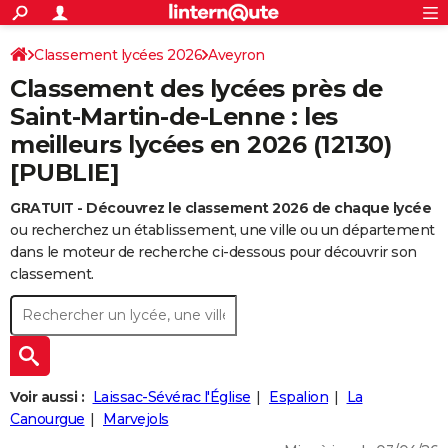
ACTUALITÉS
Connexion
S'inscrire
Classement lycées 2026
Aveyron
Rechercher
Société
Education
Villes
Politique
Faits Divers
Monde
+
SPORT
Classement des lycées près de
Football
Cyclisme
Forum
Coupe du monde 2026
Tennis
Rugby
CULTURE
Saint-Martin-de-Lenne : les
meilleurs lycées en 2026 (12130)
TNT
Cinéma
Musique
Programme TV
Streaming
Sorties cinéma
+
FINANCE
[PUBLIE]
Impôts
Immobilier
Banque
Crédit
Retraite
Epargne
Risques naturels par ville
Assurance
AUTO
GRATUIT - Découvrez le classement 2026 de chaque lycée
Réserver un essai
Berlines
Forum auto
Essais
Citadines
SUV
+
HIGH-TECH
ou recherchez un établissement, une ville ou un département
dans le moteur de recherche ci-dessous pour découvrir son
Meilleur smartphone
Ordinateurs
Guide high-tech
Mobiles
Internet
Jeux vidéo
+
BRICOLAGE
classement.
Aménagement intérieur
Cuisine
Jardinage
+
Forum
Extérieur
Salle de bains
Rangement
WEEK-END
Escapades
Expositions
Week-end nature
Guides de France
Patrimoine
Musées
+
LIFESTYLE
Bien-être
Mode
+
Art de vivre
Loisirs
Modes de vie
SANTE
Voir aussi :
Laissac-Sévérac l'Église
Espalion
La
Canourgue
Marvejols
Guide de la santé
Médicaments
+
Alimentation
Maladies
Sommeil
VOYAGE