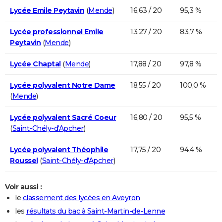
Lycée Emile Peytavin
(
Mende
)
16,63 / 20
95,3 %
Lycée professionnel Emile
13,27 / 20
83,7 %
Peytavin
(
Mende
)
Lycée Chaptal
(
Mende
)
17,88 / 20
97,8 %
Lycée polyvalent Notre Dame
18,55 / 20
100,0 %
(
Mende
)
Lycée polyvalent Sacré Coeur
16,80 / 20
95,5 %
(
Saint-Chély-d'Apcher
)
Lycée polyvalent Théophile
17,75 / 20
94,4 %
Roussel
(
Saint-Chély-d'Apcher
)
Voir aussi :
le
classement des lycées en Aveyron
les
résultats du bac à Saint-Martin-de-Lenne