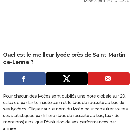
Mise à jour le 03/04/26
City break
Voyage de noces
Climat
Destinations
Voyage nature
Forum
+
PHOTO
GUIDES D'ACHAT
BONS PLANS
CARTE DE VOEUX
Carte Bonne année
Carte Pâques
Carte de Noël
Carte Saint-Valentin
Carte d'anniversaire
Quel est le meilleur lycée près de Saint-Martin-
DICTIONNAIRE
de-Lenne ?
Biographies
Expressions
Dictionnaire
Citations
Proverbes
PROGRAMME TV
COPAINS D'AVANT
Se connecter
Collèges
Universités
Service militaire
S'inscrire
Lycées
Primaires
Entreprises
Avis de recherche
AVIS DE DÉCÈS
Pour chacun des lycées sont publiés une note globale sur 20,
calculée par Linternaute.com et le taux de réussite au bac de
FORUM
ses lycéens. Cliquez sur le nom du lycée pour consulter toutes
Lifestyle
Sport
Television
Cinema
Bricolage
Culture
Auto
Voyage
ses statistiques par fillière (taux de réussite au bac, taux de
mentions) ainsi que l'évolution de ses performances par
année.