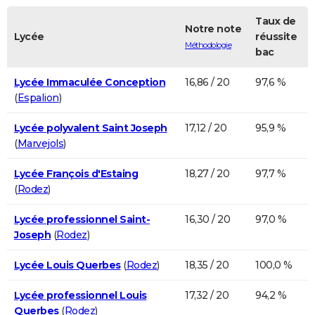
Taux de
Notre note
Lycée
réussite
Méthodologie
bac
Lycée Immaculée Conception
16,86 / 20
97,6 %
(
Espalion
)
Lycée polyvalent Saint Joseph
17,12 / 20
95,9 %
(
Marvejols
)
Lycée François d'Estaing
18,27 / 20
97,7 %
(
Rodez
)
Lycée professionnel Saint-
16,30 / 20
97,0 %
Joseph
(
Rodez
)
Lycée Louis Querbes
(
Rodez
)
18,35 / 20
100,0 %
Lycée professionnel Louis
17,32 / 20
94,2 %
Querbes
(
Rodez
)