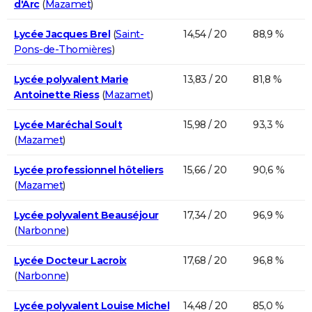
d'Arc
(
Mazamet
)
Lycée Jacques Brel
(
Saint-
14,54 / 20
88,9 %
Pons-de-Thomières
)
Lycée polyvalent Marie
13,83 / 20
81,8 %
Antoinette Riess
(
Mazamet
)
Lycée Maréchal Soult
15,98 / 20
93,3 %
(
Mazamet
)
Lycée professionnel hôteliers
15,66 / 20
90,6 %
(
Mazamet
)
Lycée polyvalent Beauséjour
17,34 / 20
96,9 %
(
Narbonne
)
Lycée Docteur Lacroix
17,68 / 20
96,8 %
(
Narbonne
)
Lycée polyvalent Louise Michel
14,48 / 20
85,0 %