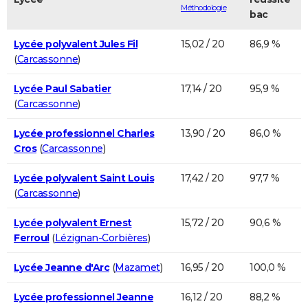
Méthodologie
bac
Lycée polyvalent Jules Fil
15,02 / 20
86,9 %
(
Carcassonne
)
Lycée Paul Sabatier
17,14 / 20
95,9 %
(
Carcassonne
)
Lycée professionnel Charles
13,90 / 20
86,0 %
Cros
(
Carcassonne
)
Lycée polyvalent Saint Louis
17,42 / 20
97,7 %
(
Carcassonne
)
Lycée polyvalent Ernest
15,72 / 20
90,6 %
Ferroul
(
Lézignan-Corbières
)
Lycée Jeanne d'Arc
(
Mazamet
)
16,95 / 20
100,0 %
Lycée professionnel Jeanne
16,12 / 20
88,2 %