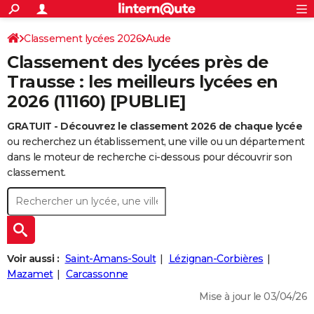
ACTUALITÉS
Connexion
S'inscrire
Classement lycées 2026
Aude
Rechercher
Société
Education
Villes
Politique
Faits Divers
Monde
+
SPORT
Classement des lycées près de
Football
Cyclisme
Forum
Coupe du monde 2026
Tennis
Rugby
CULTURE
Trausse : les meilleurs lycées en
2026 (11160) [PUBLIE]
TNT
Cinéma
Musique
Programme TV
Streaming
Sorties cinéma
+
FINANCE
GRATUIT - Découvrez le classement 2026 de chaque lycée
Impôts
Immobilier
Banque
Crédit
Retraite
Epargne
Risques naturels par ville
Assurance
AUTO
ou recherchez un établissement, une ville ou un département
Réserver un essai
Berlines
Forum auto
Essais
Citadines
SUV
+
dans le moteur de recherche ci-dessous pour découvrir son
HIGH-TECH
classement.
Meilleur smartphone
Ordinateurs
Guide high-tech
Mobiles
Internet
Jeux vidéo
+
BRICOLAGE
Aménagement intérieur
Cuisine
Jardinage
+
Forum
Extérieur
Salle de bains
Rangement
WEEK-END
Escapades
Expositions
Week-end nature
Guides de France
Patrimoine
Musées
+
LIFESTYLE
Voir aussi :
Saint-Amans-Soult
Lézignan-Corbières
Bien-être
Mode
+
Art de vivre
Loisirs
Modes de vie
Mazamet
Carcassonne
SANTE
Mise à jour le 03/04/26
Guide de la santé
Médicaments
+
Alimentation
Maladies
Sommeil
VOYAGE