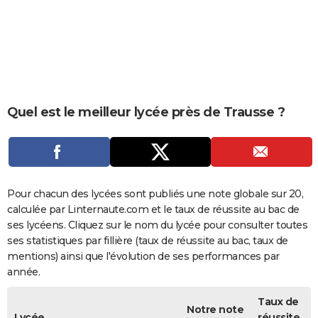
City break
Voyage de noces
Climat
Destinations
Voyage nature
Forum
+
PHOTO
GUIDES D'ACHAT
BONS PLANS
CARTE DE VOEUX
Quel est le meilleur lycée près de Trausse ?
Carte Bonne année
Carte Pâques
Carte de Noël
Carte Saint-Valentin
Carte d'anniversaire
DICTIONNAIRE
Biographies
Expressions
Dictionnaire
Citations
Proverbes
PROGRAMME TV
COPAINS D'AVANT
Pour chacun des lycées sont publiés une note globale sur 20,
calculée par Linternaute.com et le taux de réussite au bac de
Se connecter
Collèges
Universités
Service militaire
S'inscrire
Lycées
Primaires
Entreprises
Avis de recherche
AVIS DE DÉCÈS
ses lycéens. Cliquez sur le nom du lycée pour consulter toutes
ses statistiques par fillière (taux de réussite au bac, taux de
FORUM
mentions) ainsi que l'évolution de ses performances par
année.
Lifestyle
Sport
Television
Cinema
Bricolage
Culture
Auto
Voyage
Taux de
Notre note
Lycée
réussite