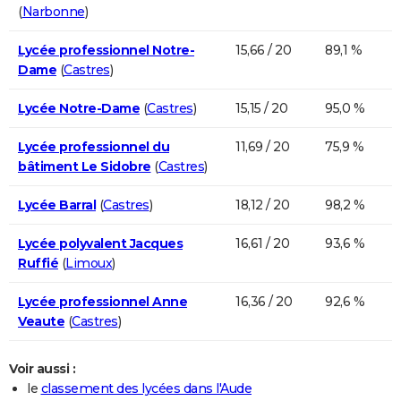
(
Narbonne
)
Lycée professionnel Notre-
15,66 / 20
89,1 %
Dame
(
Castres
)
Lycée Notre-Dame
(
Castres
)
15,15 / 20
95,0 %
Lycée professionnel du
11,69 / 20
75,9 %
bâtiment Le Sidobre
(
Castres
)
Lycée Barral
(
Castres
)
18,12 / 20
98,2 %
Lycée polyvalent Jacques
16,61 / 20
93,6 %
Ruffié
(
Limoux
)
Lycée professionnel Anne
16,36 / 20
92,6 %
Veaute
(
Castres
)
Voir aussi :
le
classement des lycées dans l'Aude