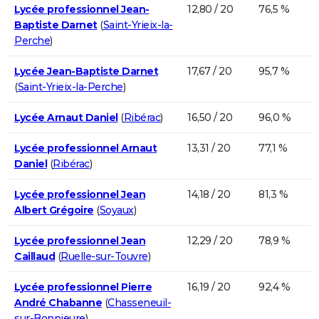
Lycée professionnel Jean-
12,80 / 20
76,5 %
Baptiste Darnet
(
Saint-Yrieix-la-
Perche
)
Lycée Jean-Baptiste Darnet
17,67 / 20
95,7 %
(
Saint-Yrieix-la-Perche
)
Lycée Arnaut Daniel
(
Ribérac
)
16,50 / 20
96,0 %
Lycée professionnel Arnaut
13,31 / 20
77,1 %
Daniel
(
Ribérac
)
Lycée professionnel Jean
14,18 / 20
81,3 %
Albert Grégoire
(
Soyaux
)
Lycée professionnel Jean
12,29 / 20
78,9 %
Caillaud
(
Ruelle-sur-Touvre
)
Lycée professionnel Pierre
16,19 / 20
92,4 %
André Chabanne
(
Chasseneuil-
sur-Bonnieure
)