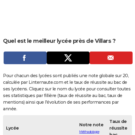
City break
Voyage de noces
Climat
Destinations
Voyage nature
Forum
+
PHOTO
GUIDES D'ACHAT
BONS PLANS
Quel est le meilleur lycée près de Villars ?
CARTE DE VOEUX
Carte Bonne année
Carte Pâques
Carte de Noël
Carte Saint-Valentin
Carte d'anniversaire
DICTIONNAIRE
Biographies
Expressions
Dictionnaire
Citations
Proverbes
PROGRAMME TV
Pour chacun des lycées sont publiés une note globale sur 20,
COPAINS D'AVANT
calculée par Linternaute.com et le taux de réussite au bac de
ses lycéens. Cliquez sur le nom du lycée pour consulter toutes
Se connecter
Collèges
Universités
Service militaire
S'inscrire
Lycées
Primaires
Entreprises
Avis de recherche
AVIS DE DÉCÈS
ses statistiques par fillière (taux de réussite au bac, taux de
mentions) ainsi que l'évolution de ses performances par
FORUM
année.
Lifestyle
Sport
Television
Cinema
Bricolage
Culture
Auto
Voyage
Taux de
Notre note
Lycée
réussite
Méthodologie
bac