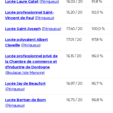
Lycée Laure Gatet
(
Périgueux
)
16,03 / 20
91,8 %
Lycée professionnel Saint-
15,20 / 20
92,0 %
Vincent de Paul
(
Périgueux
)
Lycée Saint-Joseph
(
Périgueux
)
17,40 / 20
100,0 %
Lycée polyvalent Albert
17,01 / 20
97,8 %
Claveille
(
Périgueux
)
Lycée professionnel privé de
16,15 / 20
96,0 %
la Chambre de commerce et
d'industrie de Dordogne
(
Boulazac Isle Manoire
)
Lycée Jay de Beaufort
16,97 / 20
95,7 %
(
Périgueux
)
Lycée Bertran de Born
16,73 / 20
96,8 %
(
Périgueux
)