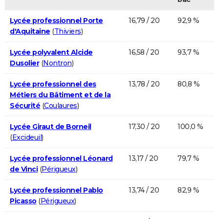
Lycée professionnel Porte
16,79 / 20
92,9 %
d'Aquitaine
(
Thiviers
)
Lycée polyvalent Alcide
16,58 / 20
93,7 %
Dusolier
(
Nontron
)
Lycée professionnel des
13,78 / 20
80,8 %
Métiers du Bâtiment et de la
Sécurité
(
Coulaures
)
Lycée Giraut de Borneil
17,30 / 20
100,0 %
(
Excideuil
)
Lycée professionnel Léonard
13,17 / 20
79,7 %
de Vinci
(
Périgueux
)
Lycée professionnel Pablo
13,74 / 20
82,9 %
Picasso
(
Périgueux
)