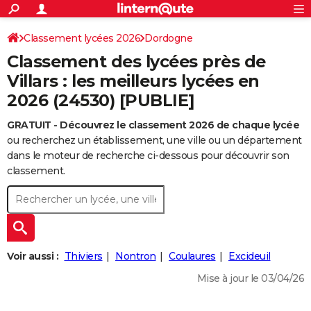
ACTUALITÉS
Connexion
S'inscrire
Classement lycées 2026
Dordogne
Rechercher
Société
Education
Villes
Politique
Faits Divers
Monde
+
SPORT
Classement des lycées près de
Football
Cyclisme
Forum
Coupe du monde 2026
Tennis
Rugby
CULTURE
Villars : les meilleurs lycées en
2026 (24530) [PUBLIE]
TNT
Cinéma
Musique
Programme TV
Streaming
Sorties cinéma
+
FINANCE
GRATUIT - Découvrez le classement 2026 de chaque lycée
Impôts
Immobilier
Banque
Crédit
Retraite
Epargne
Risques naturels par ville
Assurance
AUTO
ou recherchez un établissement, une ville ou un département
Réserver un essai
Berlines
Forum auto
Essais
Citadines
SUV
+
dans le moteur de recherche ci-dessous pour découvrir son
HIGH-TECH
classement.
Meilleur smartphone
Ordinateurs
Guide high-tech
Mobiles
Internet
Jeux vidéo
+
BRICOLAGE
Aménagement intérieur
Cuisine
Jardinage
+
Forum
Extérieur
Salle de bains
Rangement
WEEK-END
Escapades
Expositions
Week-end nature
Guides de France
Patrimoine
Musées
+
LIFESTYLE
Voir aussi :
Thiviers
Nontron
Coulaures
Excideuil
Bien-être
Mode
+
Art de vivre
Loisirs
Modes de vie
SANTE
Mise à jour le 03/04/26
Guide de la santé
Médicaments
+
Alimentation
Maladies
Sommeil
VOYAGE