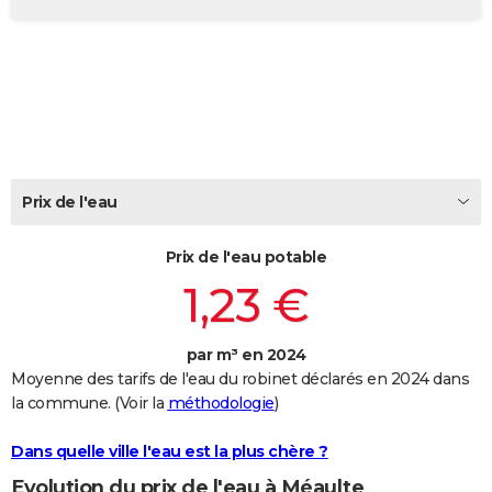
City break
Voyage de noces
Climat
Destinations
Voyage nature
Forum
+
PHOTO
GUIDES D'ACHAT
BONS PLANS
CARTE DE VOEUX
Carte Bonne année
Carte Pâques
Carte de Noël
Carte Saint-Valentin
Carte d'anniversaire
Prix de l'eau
DICTIONNAIRE
Biographies
Expressions
Dictionnaire
Citations
Proverbes
PROGRAMME TV
Prix de l'eau potable
1,23 €
COPAINS D'AVANT
Se connecter
Collèges
Universités
Service militaire
S'inscrire
Lycées
Primaires
Entreprises
Avis de recherche
AVIS DE DÉCÈS
par m³ en 2024
Moyenne des tarifs de l'eau du robinet déclarés en 2024 dans
FORUM
la commune. (Voir la
méthodologie
)
Lifestyle
Sport
Television
Cinema
Bricolage
Culture
Auto
Voyage
Dans quelle ville l'eau est la plus chère ?
Evolution du prix de l'eau à Méaulte