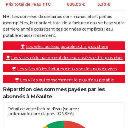
Prix total de l'eau TTC
636,05 €
5,30 €
NB : Les données de certaines communes étant parfois
incomplètes, le montant total de la facture d'eau se base sur la
dernière année possédant des données complètes : eau
potable et assainissement.
Les villes où l'eau potable est la plus chère
Les villes où le traitement des eaux usées est le plus cher
Les villes où les factures d'eau sont les plus élevées
Les villes qui consomment le plus d'eau potable
Répartition des sommes payées par les
abonnés à Méaulte
Détail de votre facture d'eau (source :
Linternaute.com d'après l'ONSEA)