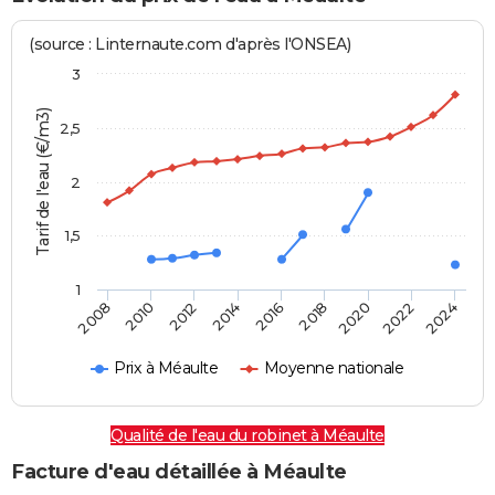
(source : Linternaute.com d'après l'ONSEA)
3
Tarif de l'eau (€/m3)
2,5
2
1,5
1
2016
2014
2024
2012
2022
2010
2020
2008
2018
Prix à Méaulte
Moyenne nationale
Qualité de l'eau du robinet à Méaulte
Facture d'eau détaillée à Méaulte