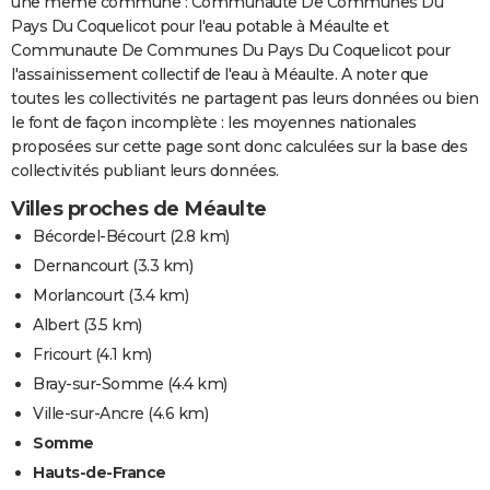
une même commune : Communaute De Communes Du
Pays Du Coquelicot pour l'eau potable à Méaulte et
Communaute De Communes Du Pays Du Coquelicot pour
l'assainissement collectif de l'eau à Méaulte. A noter que
toutes les collectivités ne partagent pas leurs données ou bien
le font de façon incomplète : les moyennes nationales
proposées sur cette page sont donc calculées sur la base des
collectivités publiant leurs données.
Villes proches de Méaulte
Bécordel-Bécourt
(2.8 km)
Dernancourt
(3.3 km)
Morlancourt
(3.4 km)
Albert
(3.5 km)
Fricourt
(4.1 km)
Bray-sur-Somme
(4.4 km)
Ville-sur-Ancre
(4.6 km)
Somme
Hauts-de-France