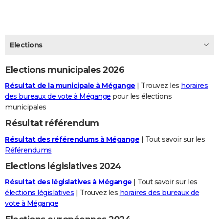
City break
Voyage de noces
Climat
Destinations
Voyage nature
Forum
+
PHOTO
GUIDES D'ACHAT
Elections
BONS PLANS
Elections municipales 2026
CARTE DE VOEUX
Résultat de la municipale à Mégange
| Trouvez les
horaires
Carte Bonne année
Carte Pâques
Carte de Noël
Carte Saint-Valentin
Carte d'anniversaire
DICTIONNAIRE
des bureaux de vote à Mégange
pour les élections
municipales
Biographies
Expressions
Dictionnaire
Citations
Proverbes
PROGRAMME TV
Résultat référendum
COPAINS D'AVANT
Résultat des référendums à Mégange
| Tout savoir sur les
Se connecter
Collèges
Universités
Service militaire
S'inscrire
Lycées
Primaires
Entreprises
Avis de recherche
Référendums
AVIS DE DÉCÈS
Elections législatives 2024
FORUM
Résultat des législatives à Mégange
| Tout savoir sur les
Lifestyle
Sport
Television
Cinema
Bricolage
Culture
Auto
Voyage
élections législatives
| Trouvez les
horaires des bureaux de
vote à Mégange