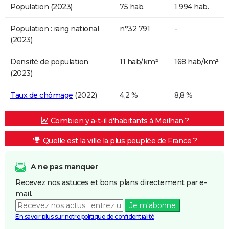
Population (2023)
75 hab.
1 994 hab.
Population : rang national
n°32 791
-
(2023)
Densité de population
11 hab/km²
168 hab/km²
(2023)
Taux de chômage
(2022)
4,2 %
8,8 %
Combien y a-t-il d'habitants à Meilhan ?
Quelle est la ville la plus peuplée de France ?
A ne pas manquer
Recevez nos astuces et bons plans directement par e-
mail.
Je m'abonne
En savoir plus sur notre politique de confidentialité