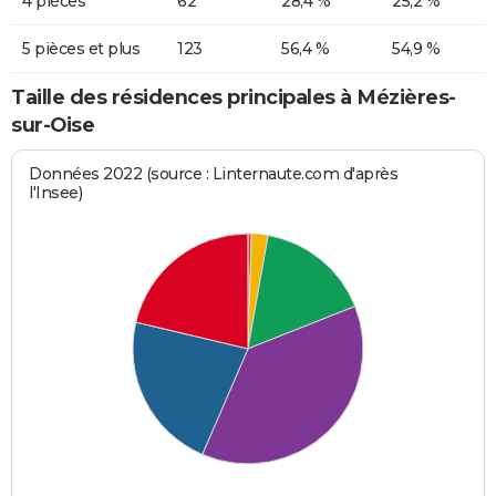
4 pièces
62
28,4 %
25,2 %
5 pièces et plus
123
56,4 %
54,9 %
Taille des résidences principales à Mézières-
sur-Oise
Données 2022 (source : Linternaute.com d'après
l'Insee)