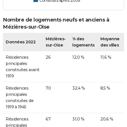
Construits après 2005
Nombre de logements neufs et anciens à
Mézières-sur-Oise
Mézières-
% des
Moyenne
Données 2022
sur-Oise
logements
des villes
Résidences
26
12,0 %
11,6 %
principales
construites avant
1919
Résidences
70
32,4 %
8,5 %
principales
construites de
1919 à 1945
Résidences
67
31,0 %
20,6 %
principales