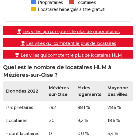
Propriétaires
Locataires
Locataires hébergés à titre gratuit
Les villes qui comptent le plus de propriétaires
Les villes qui comptent le plus de locataires
Les villes qui comptent le plus de locataires HLM
Quel est le nombre de locataires HLM à
Mézières-sur-Oise ?
Mézières-
% des
Moyenne
Données 2022
sur-Oise
logements
des villes
Propriétaires
192
88,1 %
78,6 %
Locataires
20
9,2 %
18,6 %
- dont locataires
0
0,0 %
3,4 %