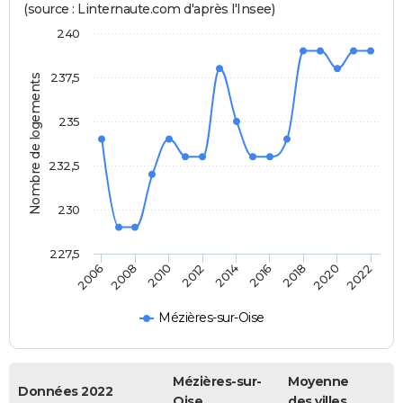
(source : Linternaute.com d'après l'Insee)
240
237,5
Nombre de logements
235
232,5
230
227,5
2008
2014
2020
2010
2016
2022
2006
2012
2018
Mézières-sur-Oise
Mézières-sur-
Moyenne
Données 2022
Oise
des villes