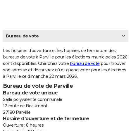
City break
Voyage de noces
Climat
Destinations
Voyage nature
Forum
+
PHOTO
GUIDES D'ACHAT
BONS PLANS
Bureau de vote
CARTE DE VOEUX
Les horaires d'ouverture et les horaires de fermeture des
Carte Bonne année
Carte Pâques
Carte de Noël
Carte Saint-Valentin
Carte d'anniversaire
DICTIONNAIRE
bureaux de vote à Parville pour les élections municipales 2026
sont disponibles. Cherchez votre
bureau de vote
pour trouver
Biographies
Expressions
Dictionnaire
Citations
Proverbes
PROGRAMME TV
son adresse et découvrez où et quand voter pour les élections
à Parville ce dimanche 22 mars 2026.
COPAINS D'AVANT
Bureau de vote de Parville
Se connecter
Collèges
Universités
Service militaire
S'inscrire
Lycées
Primaires
Entreprises
Avis de recherche
AVIS DE DÉCÈS
Bureau de vote unique
Salle polyvalente communale
FORUM
12 route de Beaumont
27180 Parville
Lifestyle
Sport
Television
Cinema
Bricolage
Culture
Auto
Voyage
Horaire d'ouverture et de fermeture
Ouverture : 8 heures