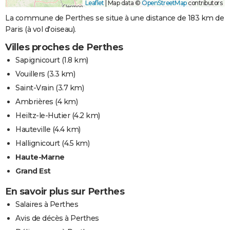
Leaflet
|
Map data ©
OpenStreetMap
contributors
La commune de Perthes se situe à une distance de 183 km de
Paris (à vol d'oiseau).
Villes proches de Perthes
Sapignicourt
(1.8 km)
Vouillers
(3.3 km)
Saint-Vrain
(3.7 km)
Ambrières
(4 km)
Heiltz-le-Hutier
(4.2 km)
Hauteville
(4.4 km)
Hallignicourt
(4.5 km)
Haute-Marne
Grand Est
En savoir plus sur Perthes
Salaires à Perthes
Avis de décès à Perthes