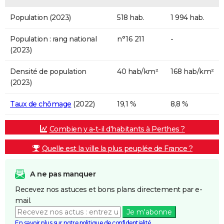
Population (2023)
518 hab.
1 994 hab.
Population : rang national
n°16 211
-
(2023)
Densité de population
40 hab/km²
168 hab/km²
(2023)
Taux de chômage
(2022)
19,1 %
8,8 %
Combien y a-t-il d'habitants à Perthes ?
Quelle est la ville la plus peuplée de France ?
A ne pas manquer
Recevez nos astuces et bons plans directement par e-
mail.
Je m'abonne
En savoir plus sur notre politique de confidentialité