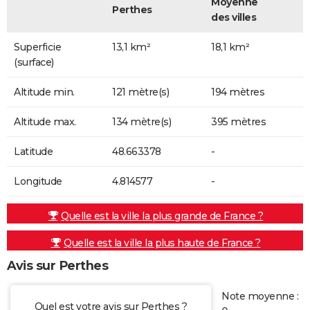
Moyenne
Perthes
des villes
Superficie
13,1 km²
18,1 km²
(surface)
Altitude min.
121 mètre(s)
194 mètres
Altitude max.
134 mètre(s)
395 mètres
Latitude
48.663378
-
Longitude
4.814577
-
Quelle est la ville la plus grande de France ?
Quelle est la ville la plus haute de France ?
Avis sur Perthes
Note moyenne :
Quel est votre avis sur Perthes ?