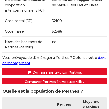
coopération
de Saint-Dizier Der et Blaise
intercommunale (EPCI)
Code postal (CP)
52100
Code Insee
52386
Nom des habitants de
nc
Perthes (gentilé)
Vous prévoyez de déménager à Perthes ? Obtenez votre
devis
déménagement
.
Donner mon avis sur Perthes
Comparer Perthes à une autre ville...
Quelle est la population de Perthes ?
Moyenne
Perthes
des villes