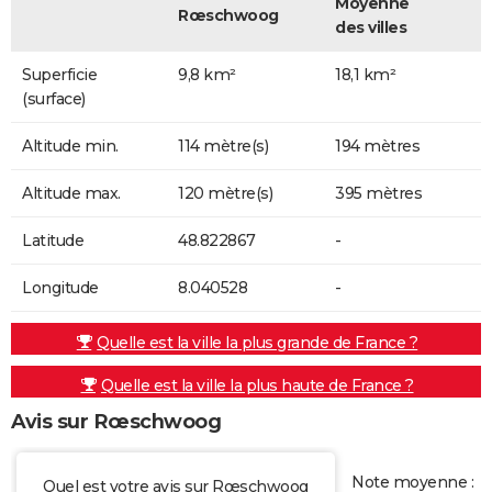
Moyenne
Rœschwoog
des villes
Superficie
9,8 km²
18,1 km²
(surface)
Altitude min.
114 mètre(s)
194 mètres
Altitude max.
120 mètre(s)
395 mètres
Latitude
48.822867
-
Longitude
8.040528
-
Quelle est la ville la plus grande de France ?
Quelle est la ville la plus haute de France ?
Avis sur Rœschwoog
Note moyenne :
Quel est votre avis sur Rœschwoog