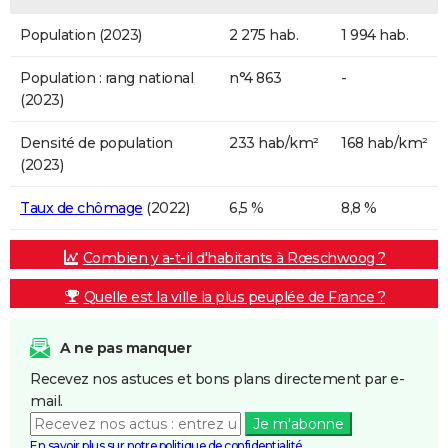
Population (2023)
2 275 hab.
1 994 hab.
Population : rang national
n°4 863
-
(2023)
Densité de population
233 hab/km²
168 hab/km²
(2023)
Taux de chômage
(2022)
6,5 %
8,8 %
Combien y a-t-il d'habitants à Rœschwoog ?
Quelle est la ville la plus peuplée de France ?
A ne pas manquer
Recevez nos astuces et bons plans directement par e-
mail.
Je m'abonne
En savoir plus sur notre politique de confidentialité