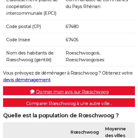
coopération
du Pays Rhénan
intercommunale (EPCI)
Code postal (CP)
67480
Code Insee
67405
Nom des habitants de
Roeschwoogois,
Rœschwoog (gentilé)
Roeschwoogoises
Vous prévoyez de déménager à Rœschwoog ? Obtenez votre
devis déménagement
.
Donner mon avis sur Rœschwoog
Comparer Rœschwoog à une autre ville...
Quelle est la population de Rœschwoog ?
Moyenne
Rœschwoog
des villes