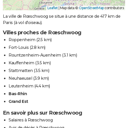
Leaflet
|
Map data ©
OpenStreetMap
contributors
La ville de Rœschwoog se situe à une distance de 417 km de
Paris (à vol d'oiseau).
Villes proches de Rœschwoog
Roppenheim
(2.5 km)
Fort-Louis
(2.8 km)
Rountzenheim-Auenheim
(3.1 km)
Kauffenheim
(3.5 km)
Stattmatten
(3.5 km)
Neuhaeusel
(3.9 km)
Leutenheim
(4.4 km)
Bas-Rhin
Grand Est
En savoir plus sur Rœschwoog
Salaires à Rœschwoog
Avis de décès à Rœschwoog