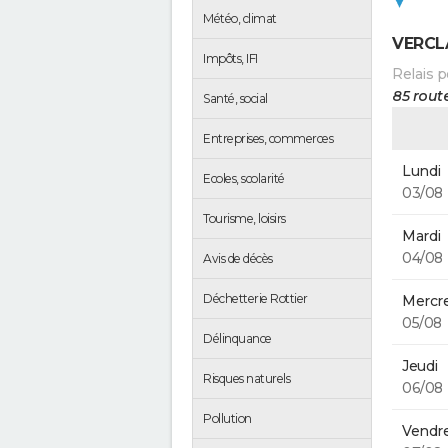
Météo, climat
VERCL
Impôts, IFI
Relais p
85 rout
Santé, social
Entreprises, commerces
Lundi
Ecoles, scolarité
03/08
Tourisme, loisirs
Mardi
04/08
Avis de décès
Déchetterie Rottier
Mercre
05/08
Délinquance
Jeudi
Risques naturels
06/08
Pollution
Vendre