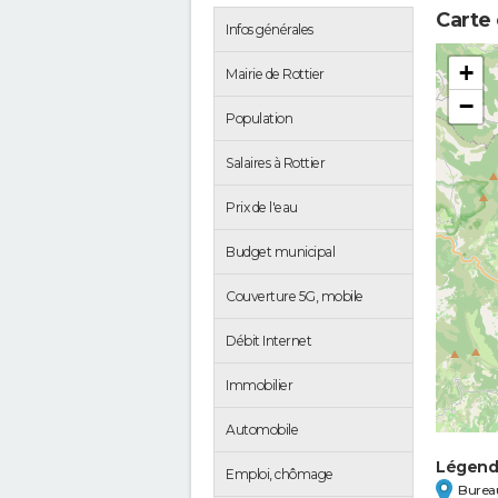
Carte
Infos générales
+
Mairie de Rottier
−
Population
Salaires à Rottier
Prix de l'eau
Budget municipal
Couverture 5G, mobile
Débit Internet
Immobilier
Automobile
Légen
Emploi, chômage
Bureau